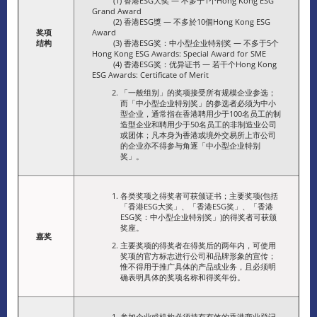
(1) 香港ESG大奖 — 不多于1个Hong Kong ESG
Grand Award
(2) 香港ESG獎 — 不多於10個Hong Kong ESG
奖项
Award
结构
(3) 香港ESG奖：中小型企业特别奖 — 不多于5个
Hong Kong ESG Awards: Special Award for SME
(4) 香港ESG奖：优异证书 — 若干个Hong Kong
ESG Awards: Certificate of Merit
「一般组别」的奖项接受所有规模企业参选；
而「中小型企业特别奖」的参选者必须为中小
型企业，通常指在香港聘用少于100名员工的制
造型企业和聘用少于50名员工的非制造业公司
或团体；凡本身为香港或境外交易所上市公司
的企业亦不得参与角逐「中小型企业特别
奖」。
各类奖项之得奖者可获颁证书；主要奖项(包括
「香港ESG大奖」、「香港ESG奖」、「香港
ESG奖：中小型企业特别奖」)的得奖者可获颁
奖座。
嘉奖
主要奖项的得奖者在得奖后的两年内，可使用
奖项的官方标志进行公司和品牌形象的宣传；
惟不得用于推广具体的产品或业务，且必须明
确表明具体的奖项名称和得奖年份。
参加企业或机构必须持有有效的香港商业登记