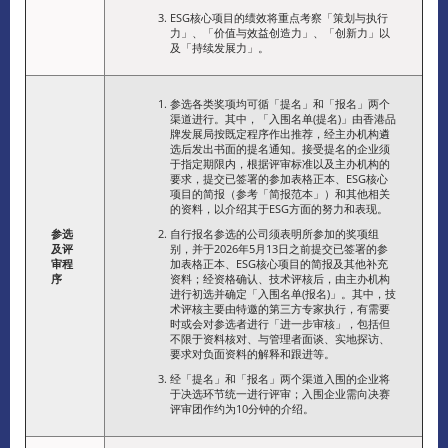
ESG核心项目的绩效将重点考察「策划与执行
力」、「价值与效益创造力」、「创新力」以
及「持续发展力」。
参选各类奖项均可循「提名」和「报名」两个
渠道进行。其中，「入围名单(提名)」由香港品
牌发展局按既定程序作出推荐，经主办机构遴
选后发出书面的提名通知。接受提名的企业须
于指定期限内，根据评审标准以及主办机构的
要求，提交已签署的参加表格正本、ESG核心
项目的简报（参考「简报范本」）和其他相关
的资料，以介绍其于ESG方面的努力和表现。
参选
自行报名参选的公司须表明所参加的奖项组
及评
别，并于2026年5月13日之前提交已签署的参
审程
加表格正本、ESG核心项目的简报及其他补充
序
资料；经资格确认、技术评核后，由主办机构
进行初选并确定「入围名单(报名)」。其中，技
术评核主要由特邀的第三方专家执行，有需要
时或会对参选者进行「进一步审核」，包括但
不限于资料核对、与管理者面谈、实地探访、
要求对负面资料的解释和跟进等。
经「提名」和「报名」两个渠道入围的企业将
于决选环节统一进行评审；入围企业需向决赛
评审团作约为10分钟的介绍。