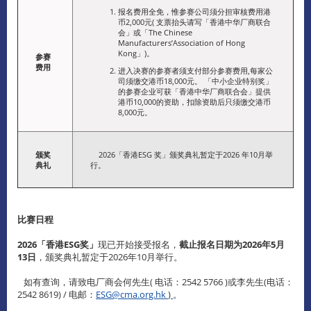
报名费用全免，惟参赛公司须分担审核费用港
币2,000元( 支票抬头请写「香港中华厂商联合
会」或「The Chinese
Manufacturers’Association of Hong
Kong」)。
参赛
费用
进入决赛的参赛者须支付部分参赛费用,每家公
司须缴交港币18,000元。 「中小企业特别奖」
的参赛企业可获「香港中华厂商联合会」提供
港币10,000的资助，扣除资助后只须缴交港币
8,000元。
颁奖
2026「香港ESG 奖」颁奖典礼暂定于2026 年10月举
典礼
行。
比赛日程
2026「香港ESG奖」
现已开始接受报名，
截止报名日期为2026年5月
13日
，颁奖典礼暂定于2026年10月举行。
如有查询，请致电厂商会何先生( 电话：2542 5766 )或李先生(电话：
2542 8619) / 电邮：
ESG@cma.org.hk
)
。