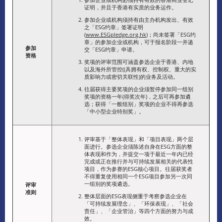
证明，并且于香港有实质的业务运作。
参加企业或机构须持有由主办机构发出、有效
之「ESG约章」签署证明
(
www.ESGpledge.org.hk
)；尚未签署「ESG约
章」的参加企业或机构，可于报名阶段一并递
参加
交「ESG约章」申请。
资格
奖项的评审范围可涵盖参选企业于香港、内地
以及海外所管控((具拥有权、控制权、重大的实
质影响力或密切关联性)的业务及活动。
往届获得主要奖项的企业须暂停参加同一组别
奖项的资格一年(得奖次年)，之后可再参加遴
选；获得「一般组别」奖项的企业不得再参选
「中小型企业特别奖」。
评审基于「整体表现」和「项目表现」两个层
面进行。参选企业须陈述自身在ESG方面的整
体表现和作为，并提交一项于最近一年内已经
完成或正在推行并与可持续发展相关的代表性
项目，作为参赛的ESG核心项目。往届获奖者
不得重复使用相同一个ESG项目参加另一次同
一组别的奖项遴选。
评审
准则
整体层面的ESG表现侧重于考察参选企业在
「可持续发展理念」、「环保表现」、「社会
责任」、「企业管治」等四个方面的努力与成
效。