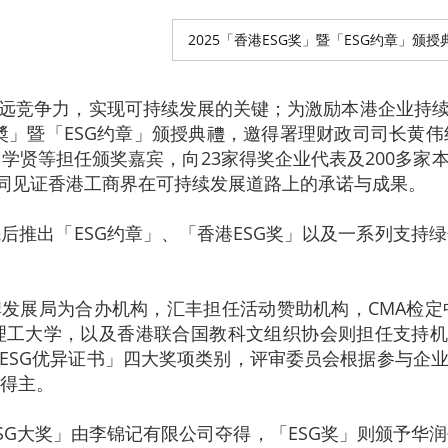
2025「香港ESG奖」暨「ESG约章」颁授
长远竞争力，实现可持续发展的关键；为激励本港企业持续
ESG奬」暨「ESG约章」颁授典禮，邀得署理财政司司长
学贤等担任颁奖嘉宾，向23家得奖企业代表及200多家本
共同见证香港工商界在可持续发展道路上的承诺与成果。
后推出「ESG约章」、「香港ESG奖」以及一系列支持
牌发展局为合办机构，汇丰担任活动赞助机构，CMA检
工大学，以及香港联合国教科文组织协会则担任支持机构
「ESG优异证书」四大奖项类别，评审委员会根据参与企业
得主。
「ESG大奖」由李锦记有限公司夺得，「ESG奖」则颁予