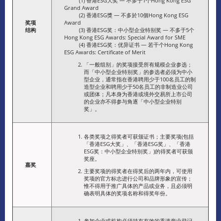
(1) 香港ESG大奖 — 不多于1个Hong Kong ESG
Grand Award
(2) 香港ESG獎 — 不多於10個Hong Kong ESG
奖项
Award
结构
(3) 香港ESG奖：中小型企业特别奖 — 不多于5个
Hong Kong ESG Awards: Special Award for SME
(4) 香港ESG奖：优异证书 — 若干个Hong Kong
ESG Awards: Certificate of Merit
「一般组别」的奖项接受所有规模企业参选；
而「中小型企业特别奖」的参选者必须为中小
型企业，通常指在香港聘用少于100名员工的制
造型企业和聘用少于50名员工的非制造业公司
或团体；凡本身为香港或境外交易所上市公司
的企业亦不得参与角逐「中小型企业特别
奖」。
各类奖项之得奖者可获颁证书；主要奖项(包括
「香港ESG大奖」、「香港ESG奖」、「香港
ESG奖：中小型企业特别奖」)的得奖者可获颁
奖座。
嘉奖
主要奖项的得奖者在得奖后的两年内，可使用
奖项的官方标志进行公司和品牌形象的宣传；
惟不得用于推广具体的产品或业务，且必须明
确表明具体的奖项名称和得奖年份。
参加企业或机构必须持有有效的香港商业登记