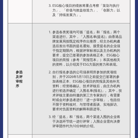
ESG核心项目的绩效将重点考察「策划与执行
力」、「价值与效益创造力」、「创新力」以
及「持续发展力」。
参选各类奖项均可循「提名」和「报名」两个
渠道进行。其中，「入围名单(提名)」由香港品
牌发展局按既定程序作出推荐，经主办机构遴
选后发出书面的提名通知。接受提名的企业须
于指定期限内，根据评审标准以及主办机构的
要求，提交已签署的参加表格正本、ESG核心
项目的简报（参考「简报范本」）和其他相关
的资料，以介绍其于ESG方面的努力和表现。
参选
自行报名参选的公司须表明所参加的奖项组
及评
别，并于2026年5月13日之前提交已签署的参
审程
加表格正本、ESG核心项目的简报及其他补充
序
资料；经资格确认、技术评核后，由主办机构
进行初选并确定「入围名单(报名)」。其中，技
术评核主要由特邀的第三方专家执行，有需要
时或会对参选者进行「进一步审核」，包括但
不限于资料核对、与管理者面谈、实地探访、
要求对负面资料的解释和跟进等。
经「提名」和「报名」两个渠道入围的企业将
于决选环节统一进行评审；入围企业需向决赛
评审团作约为10分钟的介绍。