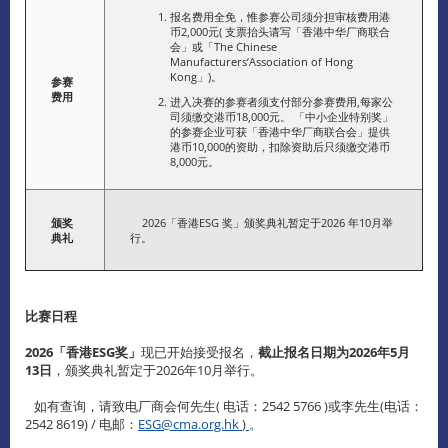
报名费用全免，惟参赛公司须分担审核费用港
币2,000元( 支票抬头请写「香港中华厂商联合
会」或「The Chinese
Manufacturers’Association of Hong
Kong」)。
参赛
费用
进入决赛的参赛者须支付部分参赛费用,每家公
司须缴交港币18,000元。 「中小企业特别奖」
的参赛企业可获「香港中华厂商联合会」提供
港币10,000的资助，扣除资助后只须缴交港币
8,000元。
颁奖
2026「香港ESG 奖」颁奖典礼暂定于2026 年10月举
典礼
行。
比赛日程
2026「香港ESG奖」
现已开始接受报名，
截止报名日期为2026年5月
13日
，颁奖典礼暂定于2026年10月举行。
如有查询，请致电厂商会何先生( 电话：2542 5766 )或李先生(电话：
2542 8619) / 电邮：
ESG@cma.org.hk
)
。