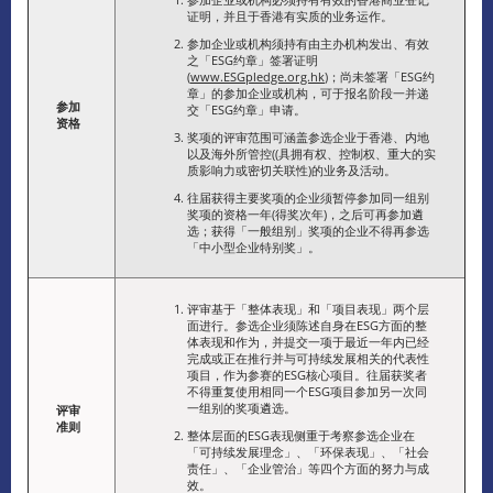
证明，并且于香港有实质的业务运作。
参加企业或机构须持有由主办机构发出、有效
之「ESG约章」签署证明
(
www.ESGpledge.org.hk
)；尚未签署「ESG约
章」的参加企业或机构，可于报名阶段一并递
参加
交「ESG约章」申请。
资格
奖项的评审范围可涵盖参选企业于香港、内地
以及海外所管控((具拥有权、控制权、重大的实
质影响力或密切关联性)的业务及活动。
往届获得主要奖项的企业须暂停参加同一组别
奖项的资格一年(得奖次年)，之后可再参加遴
选；获得「一般组别」奖项的企业不得再参选
「中小型企业特别奖」。
评审基于「整体表现」和「项目表现」两个层
面进行。参选企业须陈述自身在ESG方面的整
体表现和作为，并提交一项于最近一年内已经
完成或正在推行并与可持续发展相关的代表性
项目，作为参赛的ESG核心项目。往届获奖者
不得重复使用相同一个ESG项目参加另一次同
一组别的奖项遴选。
评审
准则
整体层面的ESG表现侧重于考察参选企业在
「可持续发展理念」、「环保表现」、「社会
责任」、「企业管治」等四个方面的努力与成
效。