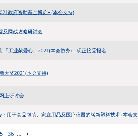
2021政府资助基金博览+ (本会支持)
业转营及网战攻略研讨会
划「工业献爱心」2021(本会协办) – 现正接受报名
大奖2021(本会支持)
网上研讨会
讨会：用于食品包装、家庭用品及医疗仪器的崭新塑料技术 (本会支
5
36
...