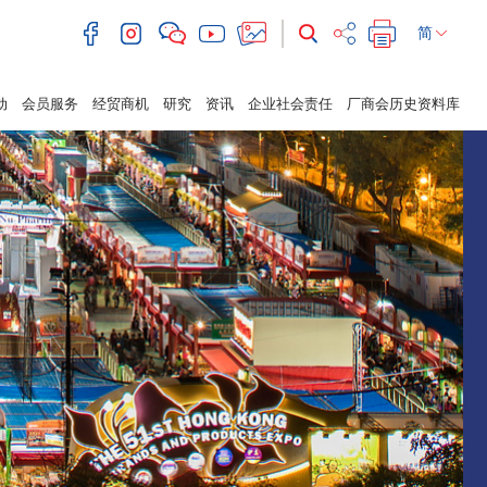
简
动
会员服务
经贸商机
研究
资讯
企业社会责任
厂商会历史资料库