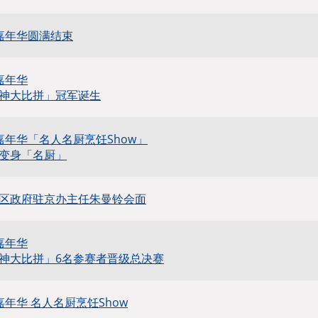
嘉年华圆满结束
嘉年华
神大比拼」冠军诞生
嘉年华「名人名厨烹饪Show」
变身「名厨」
区政府驻京办主任朱曼铃会面
嘉年华
神大比拼」6名参赛者晋级总决赛
年华 名人名厨烹饪Show