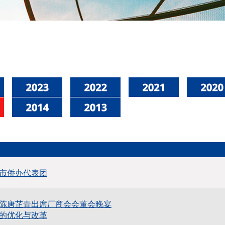
市侨办代表团
陈唐芷青出席厂商会会董会晚宴
的优化与改革