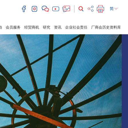
简
动
会员服务
经贸商机
研究
资讯
企业社会责任
厂商会历史资料库