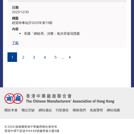
​2025/12/30
經貿時事短評2025年第19期
美國「網絡周」消費：風光背後現隱憂
下載
1
2
3
4
5
...
關於本會
職位空缺
網站連結
刊登廣告
聯絡我們
免責聲明
網站地圖
© 2026 版權屬香港中華廠商聯合會所有
香港中環干諾道中64-66號廠商會大廈5樓