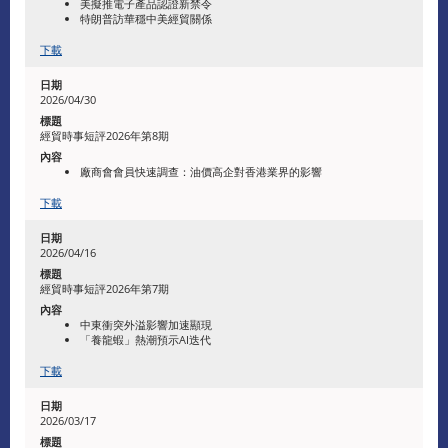
美擬推電子產品認證新禁令
特朗普訪華穩中美經貿關係
下載
2026/04/30
經貿時事短評2026年第8期
廠商會會員快速調查：油價高企對香港業界的影響​
下載
2026/04/16
經貿時事短評2026年第7期
中東衝突外溢影響加速顯現
「養龍蝦」熱潮預示AI迭代
下載
2026/03/17