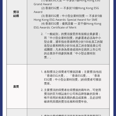
(1) 香港ESG大獎 — 不多於1個Hong Kong ESG
Grand Award
(2) 香港ESG獎 — 不多於10個Hong Kong ESG
獎項
Award
結構
(3) 香港ESG獎：中小型企業特別獎 — 不多於5個
Hong Kong ESG Awards: Special Award for SME
(4) 香港ESG獎：優異證書 — 若干個Hong Kong
ESG Awards: Certificate of Merit
「一般組別」的獎項接受所有規模企業參選；
而「中小型企業特別獎」的參選者必須為中小
型企業，通常指在香港聘用少於100名員工的製
造型企業和聘用少於50名員工的非製造業公司
或團體；凡本身為香港或境外交易所上市公司
的企業亦不得參與角逐「中小型企業特別
獎」。
各類獎項之得獎者可獲頒證書；主要獎項(包括
「香港ESG大獎」、「香港ESG獎」、「香港
ESG獎：中小型企業特別獎」)的得獎者可獲頒
獎座。
嘉獎
主要獎項的得獎者在得獎後的兩年內，可使用
獎項的官方標誌進行公司和品牌形象的宣傳；
惟不得用於推廣具體的產品或業務，且必須明
確表明具體的獎項名稱和得獎年份。
參加企業或機構必須持有有效的香港商業登記