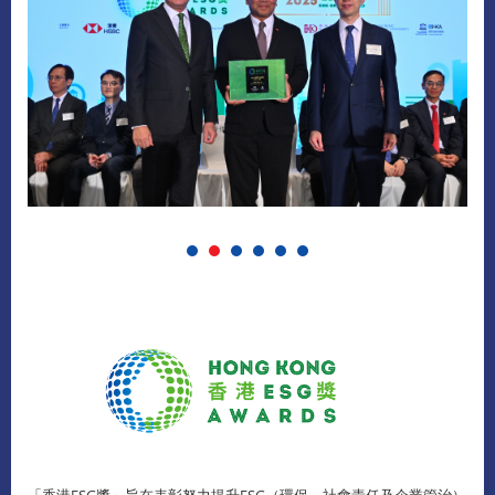
「香港ESG獎」旨在表彰努力提升ESG（環保、社會責任及企業管治）