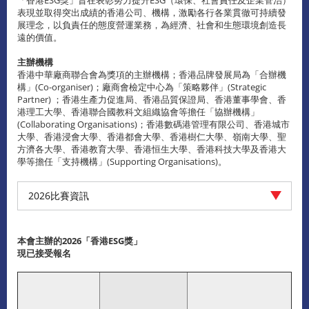
表現並取得突出成績的香港公司、機構，激勵各行各業貫徹可持續發
展理念，以負責任的態度營運業務，為經濟、社會和生態環境創造長
遠的價值。
主辦機構
香港中華廠商聯合會為獎項的主辦機構；香港品牌發展局為「合辦機
構」(Co-organiser)；廠商會檢定中心為「策略夥伴」(Strategic
Partner) ；香港生產力促進局、香港品質保證局、香港董事學會、香
港理工大學、香港聯合國教科文組織協會等擔任「協辦機構」
(Collaborating Organisations)；香港數碼港管理有限公司、香港城市
大學、香港浸會大學、香港都會大學、香港樹仁大學、嶺南大學、聖
方濟各大學、香港教育大學、香港恒生大學、香港科技大學及香港大
學等擔任「支持機構」(Supporting Organisations)。
2026比賽資訊
本會主辦的2026「香港
ESG
獎」
現已接受報名