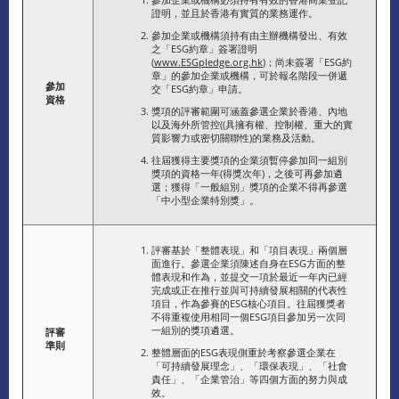
證明，並且於香港有實質的業務運作。
參加企業或機構須持有由主辦機構發出、有效
之「ESG約章」簽署證明
(
www.ESGpledge.org.hk
)；尚未簽署「ESG約
章」的參加企業或機構，可於報名階段一併遞
參加
交「ESG約章」申請。
資格
獎項的評審範圍可涵蓋參選企業於香港、內地
以及海外所管控((具擁有權、控制權、重大的實
質影響力或密切關聯性)的業務及活動。
往屆獲得主要獎項的企業須暫停參加同一組別
獎項的資格一年(得獎次年)，之後可再參加遴
選；獲得「一般組別」獎項的企業不得再參選
「中小型企業特別獎」。
評審基於「整體表現」和「項目表現」兩個層
面進行。參選企業須陳述自身在ESG方面的整
體表現和作為，並提交一項於最近一年內已經
完成或正在推行並與可持續發展相關的代表性
項目，作為參賽的ESG核心項目。往屆獲獎者
不得重複使用相同一個ESG項目參加另一次同
一組別的獎項遴選。
評審
準則
整體層面的ESG表現側重於考察參選企業在
「可持續發展理念」、「環保表現」、「社會
責任」、「企業管治」等四個方面的努力與成
效。