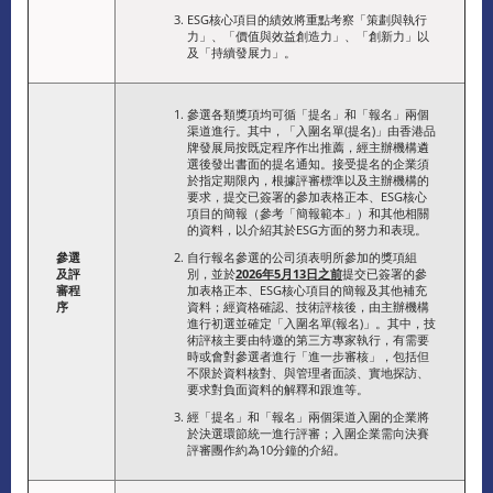
ESG核心項目的績效將重點考察「策劃與執行
力」、「價值與效益創造力」、「創新力」以
及「持續發展力」。
參選各類獎項均可循「提名」和「報名」兩個
渠道進行。其中，「入圍名單(提名)」由香港品
牌發展局按既定程序作出推薦，經主辦機構遴
選後發出書面的提名通知。接受提名的企業須
於指定期限內，根據評審標準以及主辦機構的
要求，提交已簽署的參加表格正本、ESG核心
項目的簡報（參考「簡報範本」）和其他相關
的資料，以介紹其於ESG方面的努力和表現。
參選
自行報名參選的公司須表明所參加的獎項組
及評
別，並於
2026年5月13日之前
提交已簽署的參
審程
加表格正本、ESG核心項目的簡報及其他補充
序
資料；經資格確認、技術評核後，由主辦機構
進行初選並確定「入圍名單(報名)」。其中，技
術評核主要由特邀的第三方專家執行，有需要
時或會對參選者進行「進一步審核」，包括但
不限於資料核對、與管理者面談、實地探訪、
要求對負面資料的解釋和跟進等。
經「提名」和「報名」兩個渠道入圍的企業將
於決選環節統一進行評審；入圍企業需向決賽
評審團作約為10分鐘的介紹。