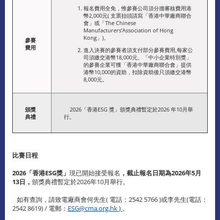
報名費用全免，惟參賽公司須分擔審核費用港
幣2,000元( 支票抬頭請寫「香港中華廠商聯合
會」或「The Chinese
Manufacturers’Association of Hong
Kong」)。
參賽
費用
進入決賽的參賽者須支付部分參賽費用,每家公
司須繳交港幣18,000元。「中小企業特別獎」
的參賽企業可獲「香港中華廠商聯合會」提供
港幣10,000的資助，扣除資助後只須繳交港幣
8,000元。
頒獎
2026「香港ESG 獎」頒獎典禮暫定於2026 年10月舉
典禮
行。
比賽日程
2026「香港ESG獎」
現已開始接受報名
，
截止報名日期為2026年5月
13日，
頒獎典禮暫定於2026年10月舉行。
如有查詢，請致電廠商會何先生( 電話：2542 5766 )或李先生(電話：
2542 8619) / 電郵：
ESG@cma.org.hk
)
。