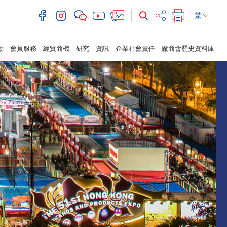
繁
動
會員服務
經貿商機
研究
資訊
企業社會責任
廠商會歷史資料庫