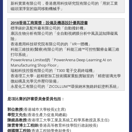
新科實業有限公司，香港應用科技研究院有限公司的「用於工業
磁頭潔淨室的協同移動機械手」
2018香港工商業獎：設備及機器設計優異證書
標準錶針及配件廠有限公司的「自動撥針機」
康訊生物分析有限公司的「全自動視網膜分析中風及認知障礙風
險」
香港應用科技研究院有限公司的的「VR一體機」
科能三維技術(醫療)有限公司的「科能三維™可控性醫療金屬三維
打印系統」
PowerArena Limited的「PowerArena Deep Learning AI on
Manufacturing Shop Floor」
瑞柏科技控股有限公司的「T300 電子交易終端機」
香港理工大學 - 超精密加工技術國家重點實驗室的「精密玻璃光學
微結構及光學元件壓印裝備」
永星化工有限公司的「ZICOLLUM™環保納米無鉻鋅鋁塗料系統」
是項比賽的評審委員會委員包括：
郭位教授
(香港城巿大學校長)(主席)
畢堅文先生
(香港生產力促進局總裁)
陳鏡昌教授
(香港理工大學工業及系統工程學系教授及系主任)
陳雲青博士工程師
(香港高等教育科技學院行政副校長)
鍾國輝工程師
(香港工程師學會副會長)