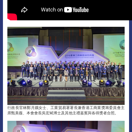
行政長官林鄭月娥女士、工業貿易署署長兼香港工商業獎籌委員會主
席甄美薇、本會會長吳宏斌博士及其他主禮嘉賓與各得獎者合照。