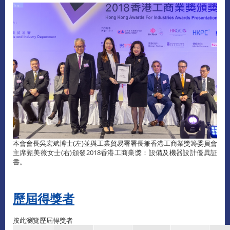
本會會長吳宏斌博士(左)並與工業貿易署署長兼香港工商業獎籌委員會
主席甄美薇女士(右)頒發2018香港工商業獎：設備及機器設計優異証
書。
歷屆得獎者
按此瀏覽歷屆得獎者