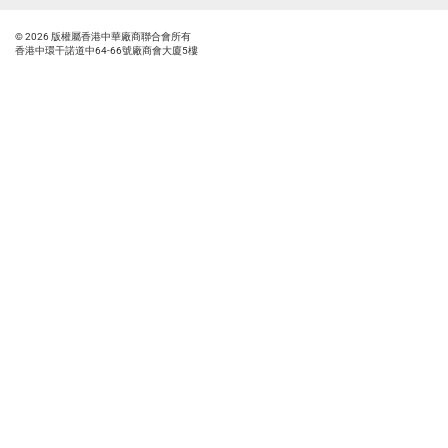
© 2026 版權屬香港中華廠商聯合會所有
香港中環干諾道中64-66號廠商會大廈5樓