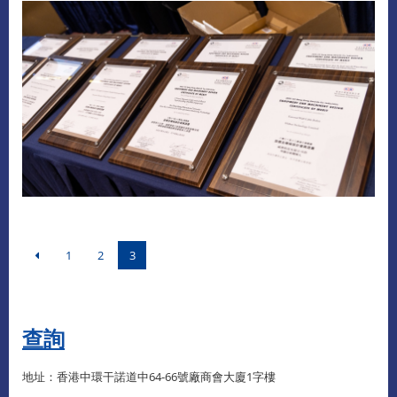
1
2
3
查詢​
地址：香港中環干諾道中64-66號廠商會大廈1字樓