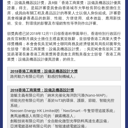
獎：設備及機器設計獎」及8個「香港工商業獎：設備及機器設計優異
證書」得主。是屆評審委員會由香港城市大學校長郭位教授擔任主
席，成員由有關工程及產品設計的專業人士以個人身份組成。評審委
員會根據參賽產品的創新、性能、方便使用、成本效益、應用新技
術、安全、對環境的影響及市場銷售性等準則作出評審。
頒獎典禮已於2018年12月11日假香港科學園舉行。香港特別行政區行
政長官林鄭月娥女士擔任主禮嘉賓並致辭，並頒發香港工商業大獎予
得獎機構；本會會長吳宏斌博士聯同商務及經濟發展局局長邱騰華先
生頒發「香港工商業獎：設備及機器設計獎」；吳宏斌會長並與工業
貿易署署長兼香港工商業獎籌委員會主席甄美薇女士頒發「香港工商
業獎：設備及機器設計優異證書」的得主。
2018香港工商業獎：設備及機器設計大獎
路邦動力有限公司的「動感控制機械人」
2018香港工商業獎：設備及機器設計獎
遊艇主義有限公司的「納米光催化海洋防污漆(Nano-MAP)」
得能光控有限公司的「基於IoT3的環保、護眼、節能、智能光控
系統」
Neosen Energy HK Limited的「NeoSmart - 牛隻管理追蹤系統」
奧馬迪機器人有限公司的「鋼索機器人」
創毅技術有限公司的「全自動化微型光學防料馬達生產設備」
亞洲電鍍器材有限公司的「智能連續電鍍設備」