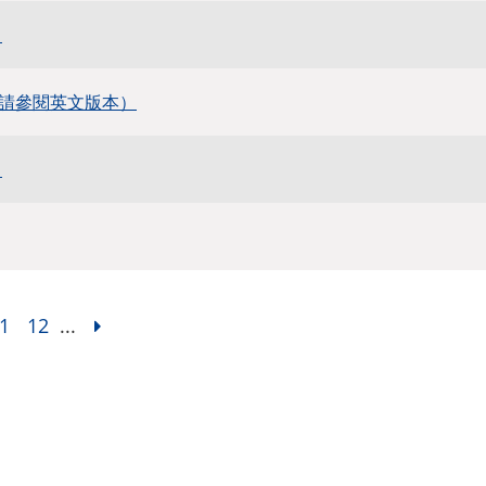
署
請參閱英文版本）
署
1
12
...