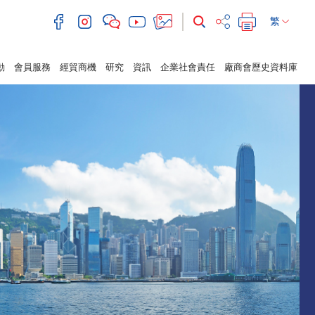
繁
動
會員服務
經貿商機
研究
資訊
企業社會責任
廠商會歷史資料庫