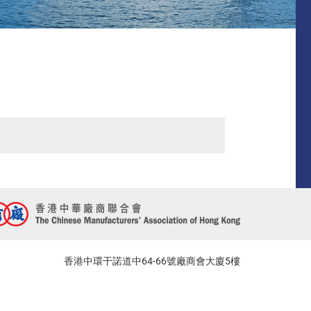
香港中環干諾道中64-66號廠商會大廈5樓