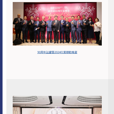
90周年誌慶暨2024行業聯歡晚宴