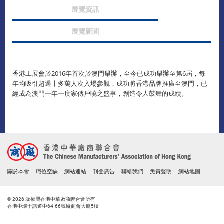
展覽資訊
展覽新聞
香港工展會於2016年首次於澳門舉辦，至今已成功舉辦至第6屆，每
年均吸引超過十多萬人次入場參觀，成功將香港品牌推廣至澳門，已
經成為澳門一年一度家傳戶曉之盛事，創造令人鼓舞的成績。
關於本會
職位空缺
網站連結
刊登廣告
聯絡我們
免責聲明
網站地圖
© 2026 版權屬香港中華廠商聯合會所有
香港中環干諾道中64-66號廠商會大廈5樓