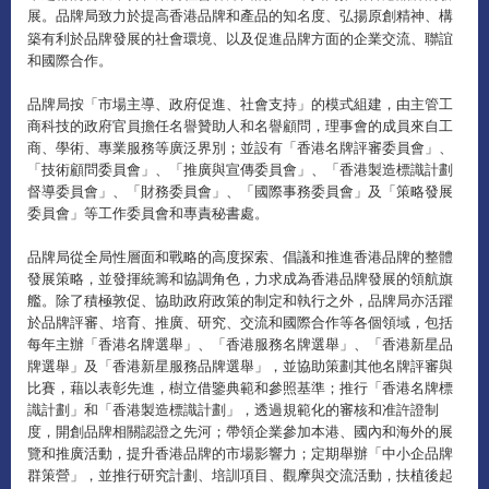
展
品牌局致力於提高香港品牌和產品的知名度、弘揚原創精神、構
。
築有利於品牌發展的社會環境、以及促進品牌方面的企業交流、聯誼
和國際合作。
品牌局按「市場主導、政府促進、社會支持」的模式組建，由主管工
商科技的政府官員擔任名譽贊助人和名譽顧問，理事會的成員來自工
商、學術、專業服務等廣泛界別；並設有「香港名牌評審委員會」、
「技術顧問委員會」、「推廣與宣傳委員會」、「香港製造標識計劃
督導委員會」、「財務委員會」、「國際事務委員會」及「策略發展
委員會」等工作委員會和專責秘書處。
品牌局從全局性層面和戰略的高度探索、倡議和推進香港品牌的整體
發展策略，並發揮統籌和協調角色，力求成為香港品牌發展的領航旗
艦。除了積極敦促、協助政府政策的制定和執行之外，品牌局亦活躍
於品牌評審、培育、推廣、研究、交流和國際合作等各個領域，包括
每年主辦「香港名牌選舉」、「香港服務名牌選舉」、「香港新星品
牌選舉」及「香港新星服務品牌選舉」，並協助策劃其他名牌評審與
比賽，藉以表彰先進，樹立借鑒典範和參照基準；推行「香港名牌標
識計劃」和「香港製造標識計劃」，透過規範化的審核和准許證制
度，開創品牌相關認證之先河；帶領企業參加本港、國內和海外的展
覽和推廣活動，提升香港品牌的市場影響力；定期舉辦「中小企品牌
群策營」，並推行研究計劃、培訓項目、觀摩與交流活動，扶植後起