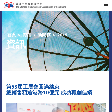
首頁
資訊
新聞稿
2019
資訊
第53屆工展會圓滿結束
總銷售額逾港幣10億元 成功再創佳績