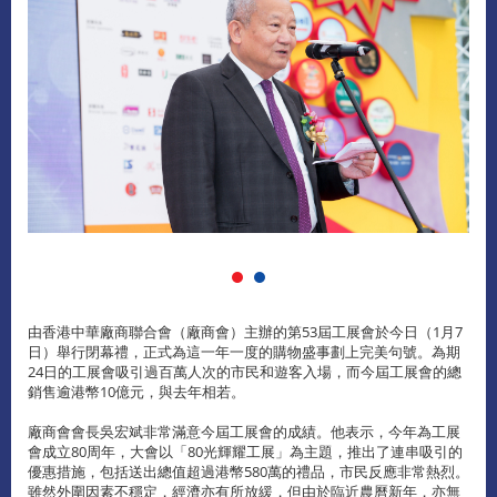
由香港中華廠商聯合會（廠商會）主辦的第53屆工展會於今日（1月7
日）舉行閉幕禮，正式為這一年一度的購物盛事劃上完美句號。為期
24日的工展會吸引過百萬人次的市民和遊客入場，而今屆工展會的總
銷售逾港幣10億元，與去年相若。
廠商會會長吳宏斌非常滿意今屆工展會的成績。他表示，今年為工展
會成立80周年，大會以「80光輝耀工展」為主題，推出了連串吸引的
優惠措施，包括送出總值超過港幣580萬的禮品，市民反應非常熱烈。
雖然外圍因素不穩定，經濟亦有所放緩，但由於臨近農曆新年，亦無