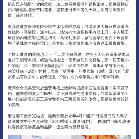
損市民入場辦年貨的意欲，加上參展商靈活的銷售策略，提供震撼折
扣和優惠以迎合市民需要，還有連日來不俗的天氣，均有助剌激銷
情，締造佳績。
廠商會展覽服務有限公司主席徐晉暉亦稱，自港珠澳大橋及廣深港高
速鐵路（香港段）通車以來，訪港內地旅客數字有所上升，令入場工
展會的內地遊客也隨之增長；為便利旅客，廠商會早前更在工展會新
增了港珠澳大橋跨境巴士落客點，接送旅客由珠海直達工展會會場。
至於工展會的重頭項目 —「工展小姐選舉」亦於今天公布選舉結果及
進行了頒獎典禮。經過為期接近一個月激烈的比賽後，新一屆工展小
姐的冠、亞、季軍終於順利誕生，結果由代表「威馬企業有限公司」
的梁桂儀（2號）奪魁，代表「髮再生」的麥麗怡（8號）及代表「愛
家名品有限公司」的曾進意（9號）則分別獲得亞軍和季軍殊榮。
廠商會會長吳宏斌於頒獎典禮上致辭時盛讚今屆佳麗質素非常高及平
均，他亦感謝廣大市民對工展小姐選舉的踴躍支持，並希望當選的工
展小姐能肩負推廣工展會和香港工商業發展的使命，延續這選美始祖
的美譽。
繼香港工展會完結後，廠商會將於今年4月19至22日假澳門漁人碼頭
會議展覽中心再度舉辦「2019香港工展會‧澳門」，向澳門市民及訪澳
旅客推廣香港產品和品牌，促進兩地貿易發展。