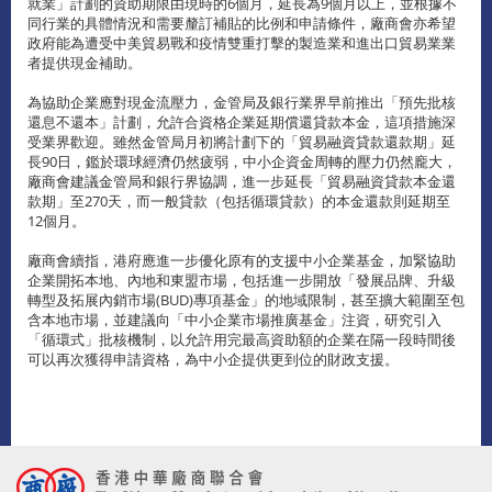
就業」計劃的資助期限由現時的6個月，延長為9個月以上，並根據不
同行業的具體情況和需要釐訂補貼的比例和申請條件，廠商會亦希望
政府能為遭受中美貿易戰和疫情雙重打擊的製造業和進出口貿易業業
者提供現金補助。
為協助企業應對現金流壓力，金管局及銀行業界早前推出「預先批核
還息不還本」計劃，允許合資格企業延期償還貸款本金，這項措施深
受業界歡迎。雖然金管局月初將計劃下的「貿易融資貸款還款期」延
長90日，鑑於環球經濟仍然疲弱，中小企資金周轉的壓力仍然龐大，
廠商會建議金管局和銀行界協調，進一步延長「貿易融資貸款本金還
款期」至270天，而一般貸款（包括循環貸款）的本金還款則延期至
12個月。
廠商會續指，港府應進一步優化原有的支援中小企業基金，加緊協助
企業開拓本地、內地和東盟市場，包括進一步開放「發展品牌、升級
轉型及拓展內銷市場(BUD)專項基金」的地域限制，甚至擴大範圍至包
含本地市場，並建議向「中小企業市場推廣基金」注資，研究引入
「循環式」批核機制，以允許用完最高資助額的企業在隔一段時間後
可以再次獲得申請資格，為中小企提供更到位的財政支援。