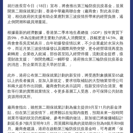
就行政長官今日（18日）宣布，將會推出第三輪防疫抗疫基金，並展
開第二期保就業計劃，香港中華廠商聯合會（廠商會）對此表示歡
迎，相信政府的支援有助企業應對第三波疫情所帶來的經營負擔，遏
止倒閉潮和裁員潮蔓延。
根據最新的經濟數據，香港第二季本地生產總值（GDP）按年實質下
跌9%，作為拉動經濟主要動力的私人消費開支，跌幅更達14.5%。廠
商會會長吳宏斌表示，自年初爆發疫情以來，不少企業處於水深火熱
中，而近月第三波疫情爆發以及國際局勢突變，更令經營環境再度急
劇轉差，企業收入銳減，部份甚至陷入經營停擺，流動資金捉襟，亟
需財政支援；「倒閉危機正一觸即發，港府推出第三輪防疫抗疫基金
的消息，對企業而言是天旱的甘露。」
此外，港府公布第二期保就業計劃的新安排，將受惠對象擴展至65歲
以上的長者僱員，並加入新規定，要求領取補貼的大型物業管理公司
和兩大超市作出回饋。廠商會對此表示認同，指新安排切合清潔、餐
飲等行業的實際就業情況，令更多基層工人受惠，亦可保障公共財政
資源用得其所。
廠商會指出，雖然第二期保就業計劃為僱主提供9月至11月的薪金津
貼，但在第三波疫情下，經濟難以在短期內復甦，預期未來一段時間
就業市場的狀況仍然嚴峻。參考外國的做法，新加坡已將僱傭補貼計
劃延長多7個月至明年3月，而英國和瑞典的資助期分別為8個月和9個
月。廠商會建議，港府在啟動第三輪防疫抗疫基金時，可考慮將「保