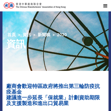
首頁
資訊
新聞稿
2020
資訊
廠商會歡迎特區政府將推出第三輪防疫抗
疫基金
建議進一步延長「保就業」計劃資助期限
及支援製造和進出口貿易業