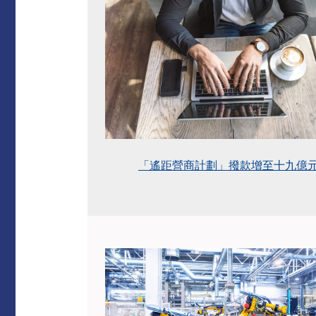
「遙距營商計劃」撥款增至十九億