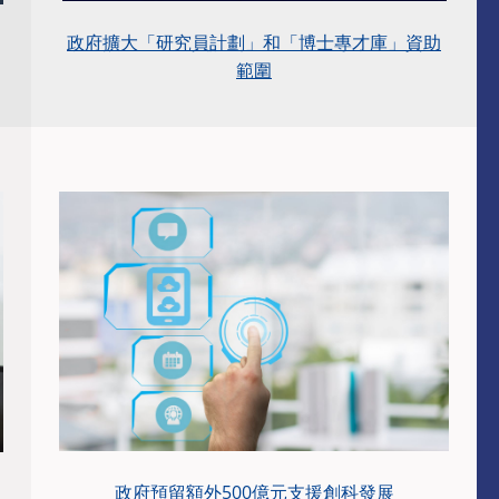
政府擴大「研究員計劃」和「博士專才庫」資助
範圍
政府預留額外500億元支援創科發展