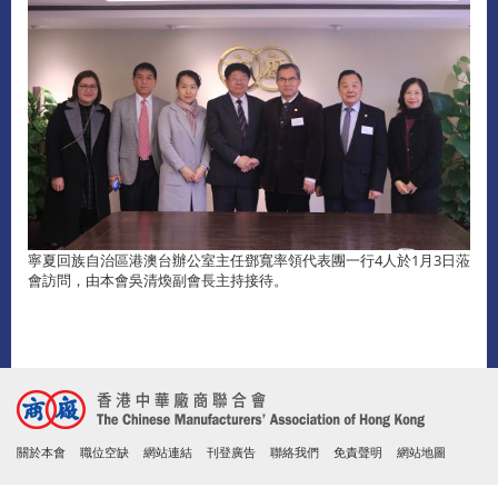
寧夏回族自治區港澳台辦公室主任鄧寬率領代表團一行4人於1月3日蒞
會訪問，由本會吳清煥副會長主持接待。
關於本會
職位空缺
網站連結
刊登廣告
聯絡我們
免責聲明
網站地圖