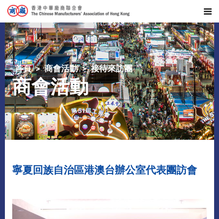
首頁
商會活動
接待來訪團
商會活動
寧夏回族自治區港澳台辦公室代表團訪會