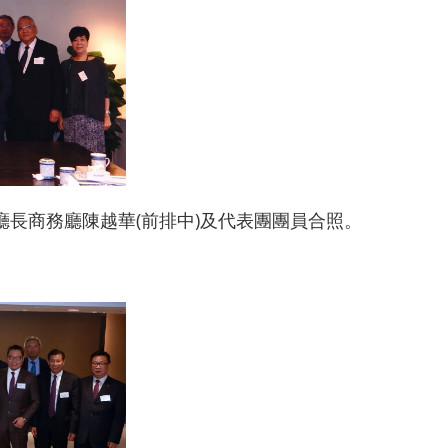
廳長商務廳陳越華(前排中)及代表團團員合照。