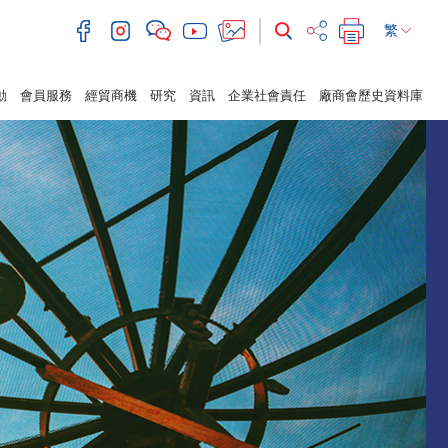
繁
動
會員服務
經貿商機
研究
資訊
企業社會責任
廠商會歷史資料庫