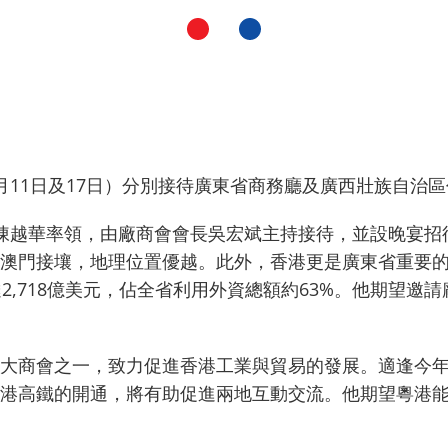
月11日及17日）分別接待廣東省商務廳及廣西壯族自治
陳越華率領，由廠商會會長吳宏斌主持接待，並設晚宴招
澳門接壤，地理位置優越。此外，香港更是廣東省重要
2,718億美元，佔全省利用外資總額約63%。他期望邀
大商會之一，致力促進香港工業與貿易的發展。適逢今年
港高鐵的開通，將有助促進兩地互動交流。他期望粵港