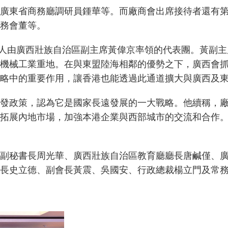
廣東省商務廳調研員鍾華等。而廠商會出席接待者還有
務會董等。
13人由廣西壯族自治區副主席黃偉京率領的代表團。黃副
機械工業重地。在與東盟陸海相鄰的優勢之下，廣西會
略中的重要作用，讓香港也能透過此通道擴大與廣西及
發政策，認為它是國家長遠發展的一大戰略。他續稱，廠商
拓展內地市場，加強本港企業與西部城市的交流和合作
副秘書長周光華、廣西壯族自治區教育廳廳長唐鹹僅、
長史立德、副會長黃震、吳國安、行政總裁楊立門及常