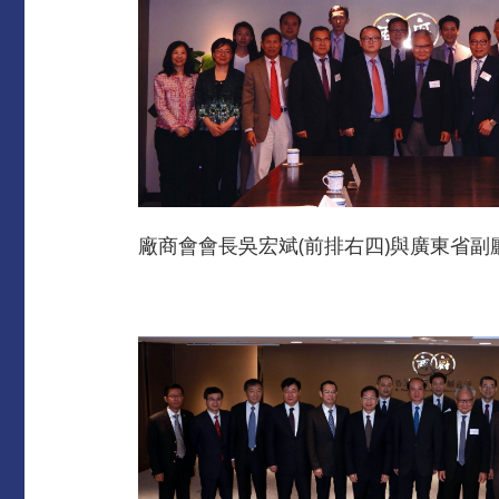
廠商會會長吳宏斌(前排右四)與廣東省副