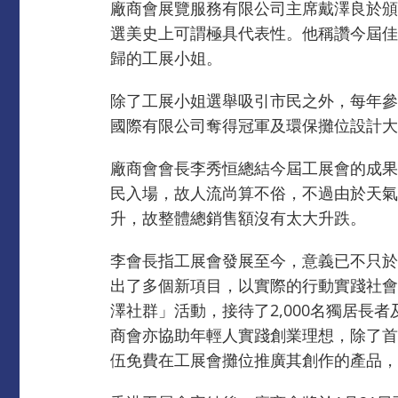
廠商會展覽服務有限公司主席戴澤良於頒
選美史上可謂極具代表性。他稱讚今屆佳
歸的工展小姐。
除了工展小姐選舉吸引市民之外，每年參
國際有限公司奪得冠軍及環保攤位設計大
廠商會會長李秀恒總結今屆工展會的成果
民入場，故人流尚算不俗，不過由於天氣
升，故整體總銷售額沒有太大升跌。
李會長指工展會發展至今，意義已不只於
出了多個新項目，以實際的行動實踐社會
澤社群」活動，接待了2,000名獨居
商會亦協助年輕人實踐創業理想，除了首
伍免費在工展會攤位推廣其創作的產品，