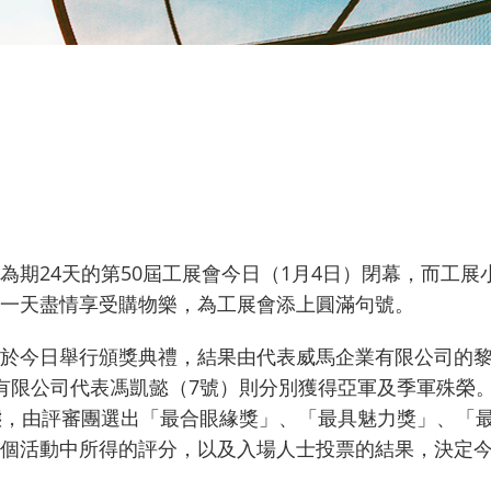
為期24天的第50屆工展會今日（1月4日）閉幕，而工
一天盡情享受購物樂，為工展會添上圓滿句號。
於今日舉行頒獎典禮，結果由代表威馬企業有限公司的黎
有限公司代表馮凱懿（7號）則分別獲得亞軍及季軍殊榮
態，由評審團選出「最合眼緣獎」、「最具魅力獎」、「
個活動中所得的評分，以及入場人士投票的結果，決定