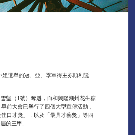
展小姐選舉的冠、亞、季軍得主亦順利誕
雪瑩（1號）奪魁，而和興隆潮州花生糖
。早前大會已舉行了四個大型宣傳活動，
最佳口才獎」，以及「最具才藝獎」等四
今屆的三甲。