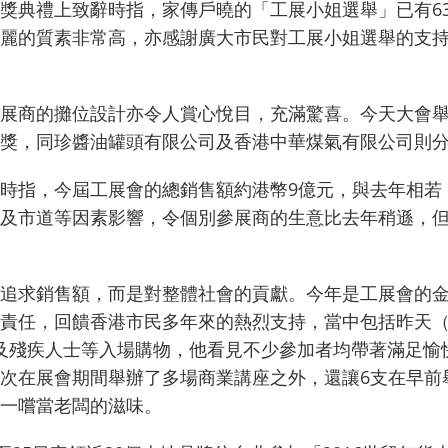
獎典禮上致辭時指，家傳戶曉的「工展小姐選舉」已有6
麗的質素非常高，亦感謝廣大市民對工展小姐選舉的支
展商的攤位設計亦令人賞心悅目，充滿驚喜。今天大會
獎，同珍醬油罐頭有限公司及香港中華煤氣有限公司則
時指，今屆工展會的總銷售額約港幣9億元，與去年相若
及市道等因素影響，令個別參展商的生意比去年稍遜，
追求銷售額，而是對整體社會的貢獻。今年是工展會的
責任，回饋香港市民多年來的熱烈支持，當中包括昨天（
長者及殘疾人士等入場購物，他看見不少參加者均帶著滿足
次在展會期間舉辦了多場商業講座之外，還讓6支在早前舉
一嚐當老闆的滋味。