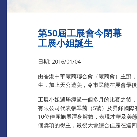
第50屆工展會今閉幕
工展小姐誕生
日期: 2016/01/04
由香港中華廠商聯合會（廠商會）主辦，
生，加上天公造美，令市民能在展會最後
工展小姐選舉經過一個多月的比賽之後，
有限公司代表張翠茵（5號）及昇鋒國際
10位佳麗施展渾身解數，表現才華及美
個獎項的得主，最後大會綜合佳麗在這四