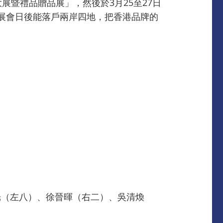
大展暨禮品贈品展」，然後於3月25至27日
展會日後能落戶兩岸四地，把香港品牌的
光（左八）、徐晉暉（右二）、吳清煥