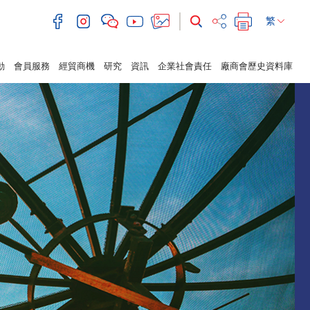
繁
動
會員服務
經貿商機
研究
資訊
企業社會責任
廠商會歷史資料庫