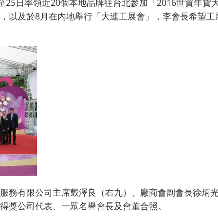
25日率領近20個本地品牌往台北參加「2016世貿年貨
，以及於8月在內地舉行「大連工展會」，李會長希望工
服務有限公司主席戴澤良（右九）、廠商會副會長徐炳
得獎公司代表、一眾名譽會長及會董合照。