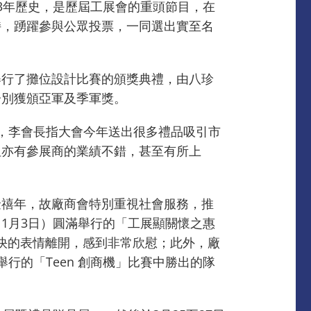
3年歷史，是歷屆工展會的重頭節目，在
持，踴躍參與公眾投票，一同選出實至名
舉行了攤位設計比賽的頒獎典禮，由八珍
分別獲頒亞軍及季軍獎。
，李會長指大會今年送出很多禮品吸引市
但亦有參展商的業績不錯，甚至有所上
金禧年，故廠商會特別重視社會服務，推
1月3日）圓滿舉行的「工展顯關懷之惠
愉快的表情離開，感到非常欣慰；此外，廠
行的「Teen 創商機」比賽中勝出的隊