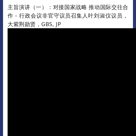
主旨演讲（一）：对接国家战略 推动国际交往合
作 - 行政会议非官守议员召集人叶刘淑仪议员
，
大紫荆勋贤，GBS, JP