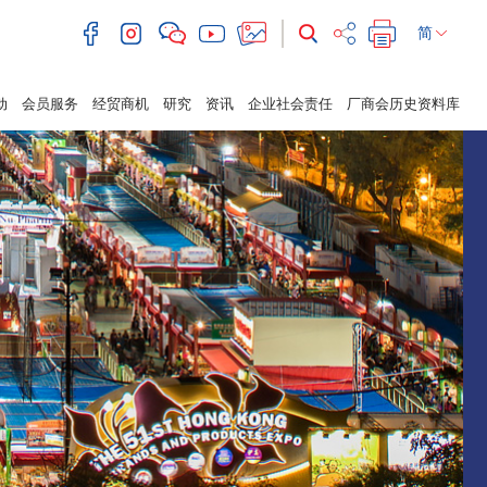
简
动
会员服务
经贸商机
研究
资讯
企业社会责任
厂商会历史资料库