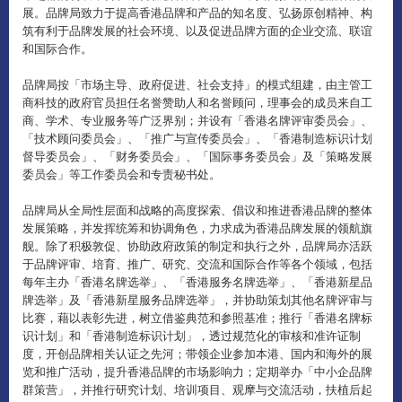
展。品牌局致力于提高香港品牌和产品的知名度、弘扬原创精神、构
筑有利于品牌发展的社会环境、以及促进品牌方面的企业交流、联谊
和国际合作。
品牌局按「市场主导、政府促进、社会支持」的模式组建，由主管工
商科技的政府官员担任名誉赞助人和名誉顾问，理事会的成员来自工
商、学术、专业服务等广泛界别；并设有「香港名牌评审委员会」、
「技术顾问委员会」、「推广与宣传委员会」、「香港制造标识计划
督导委员会」、「财务委员会」、「国际事务委员会」及「策略发展
委员会」等工作委员会和专责秘书处。
品牌局从全局性层面和战略的高度探索、倡议和推进香港品牌的整体
发展策略，并发挥统筹和协调角色，力求成为香港品牌发展的领航旗
舰。除了积极敦促、协助政府政策的制定和执行之外，品牌局亦活跃
于品牌评审、培育、推广、研究、交流和国际合作等各个领域，包括
每年主办「香港名牌选举」、「香港服务名牌选举」、「香港新星品
牌选举」及「香港新星服务品牌选举」，并协助策划其他名牌评审与
比赛，藉以表彰先进，树立借鉴典范和参照基准；推行「香港名牌标
识计划」和「香港制造标识计划」，透过规范化的审核和准许证制
度，开创品牌相关认证之先河；带领企业参加本港、国内和海外的展
览和推广活动，提升香港品牌的市场影响力；定期举办「中小企品牌
群策营」，并推行研究计划、培训项目、观摩与交流活动，扶植后起