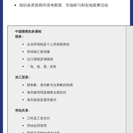
组织各类营商环境考察团、市场研习和实地观摩活动
中国营商实务课程
税务 :
企业所得税及个人所得税筹划
所得税汇算清缴
出口退税及增值税
「免、抵、退」实务
加工贸易 :
财务帐、海关帐与仓库帐的协调
海关账管理及稽查全面应对
海关政策及通关模式
劳动关系
:
工时及工资支付
劳动合同管理
劳资关系终结成本计算