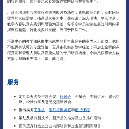
的培训服务，提升会员及香港业界营商技能和管理水平。
厂商会培训中心的课程准确把握时势动态，紧贴市场走向，及时回应
业界的实际需要；强调以实务为本，课程设计深入明快、平实详尽，
教学内容以真实案例和经验为基础，务求令学员能够在最短时间内掌
握课程精髓，转化成实践技能，应用于日常工作。
培训中心的教学团队由本港或内地具丰富经验的业内人士组成，他们
不但拥有认可的专业资格，更具备扎实的教学经验；再加上全职的课
程开发和管理人员以及设施先进的专用培训场地，令学员获得全方位
支援，帮助业界踏上「赢」商之路。
服务
定期举办各类主题会议、
研讨会
、午餐会、专题讲座、资讯讲
座、经验分享及意见交流座谈会
推出实务
工作坊
、
系列培训课程
和
证书课程
策划及承办新技术、新产品的推介及业务推广活动
提供度身订造之企业内部培训和企业管理顾问服务