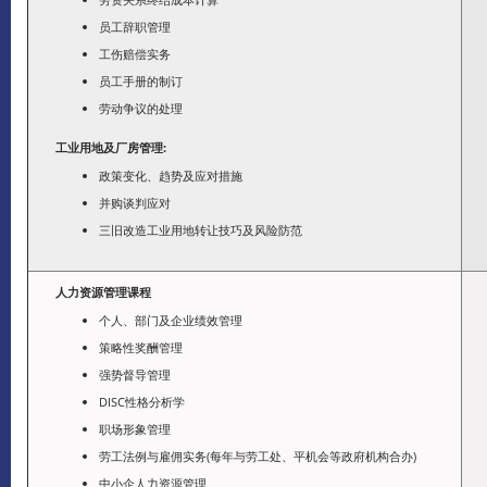
员工辞职管理
工伤赔偿实务
员工手册的制订
劳动争议的处理
工业用地及厂房管理:
政策变化、趋势及应对措施
并购谈判应对
三旧改造工业用地转让技巧及风险防范
人力资源管理课程
个人、部门及企业绩效管理
策略性奖酬管理
强势督导管理
DISC性格分析学
职场形象管理
劳工法例与雇佣实务(每年与劳工处、平机会等政府机构合办)
中小企人力资源管理