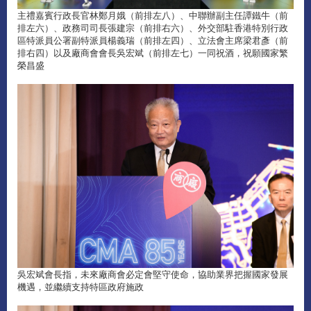
主禮嘉賓行政長官林鄭月娥（前排左八）、中聯辦副主任譚鐵牛（前
排左六）、政務司司長張建宗（前排右六）、外交部駐香港特別行政
區特派員公署副特派員楊義瑞（前排左四）、立法會主席梁君彥（前
排右四）以及廠商會會長吳宏斌（前排左七）一同祝酒，祝願國家繁
榮昌盛
吳宏斌會長指，未來廠商會必定會堅守使命，協助業界把握國家發展
機遇，並繼續支持特區政府施政