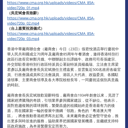
https://www.cma.org.hk/uploads/videos/CMA_85A-
video720p_01.mp4
（吳宏斌會長致辭）
https://www.cma.org.hk/uploads/videos/CMA_85A-
video720p_02.mp4
（
台上嘉賓祝酒儀式）
https://www.cma.org.hk/uploads/videos/CMA_85A-
video720p_03.mp4
香港中華廠商聯合會（廠商會）今日（23日）假君悅酒店舉行慶祝中
華人民共和國成立70周年及廠商會85周年午餐酒會，邀得香港特別行
政區行政長官林鄭月娥、中聯辦副主任譚鐵牛、政務司司長張建宗、
外交部駐香港特別行政區特派員公署副特派員楊義瑞、立法會主席梁
君彥以及廠商會會長吳宏斌擔任主禮嘉賓，並雲集近500名政府各級官
員、行政會議成員和立法會議員、港區人大代表、政協委員、各國駐
港領事、主要商會領導及各大專院校校長等，一同慶祝這個別具意義
的時刻。
廠商會會長吳宏斌致歡迎辭時指，廠商會自1934年創會以來，見證了
國家經濟騰飛的奇蹟，引領業界參與國家建設，從不缺位。他表示，
面對愈趨複雜的環球挑戰，繁榮昌盛的祖國始終是香港最有力的後
盾，而在國家新一輪的發展中擔綱「領跑」角色的「粵港澳大灣
區」，將會推動香港經濟再次起飛。未來廠商會必定會堅守使命，推
出更多與時並進的服務，協助業界把握國家發展機遇，並繼續支持特
區政府施政，為本港繁榮安定而努力。