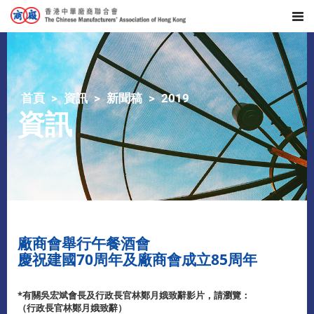
首頁
資訊
新聞稿
2019
資訊
廠商會舉行午餐酒會
慶祝建國70周年及廠商會成立85周年
*
有關吳宏斌會長及行政長官林鄭月娥致辭影片，請瀏覽：
（行政長官林鄭月娥致辭）