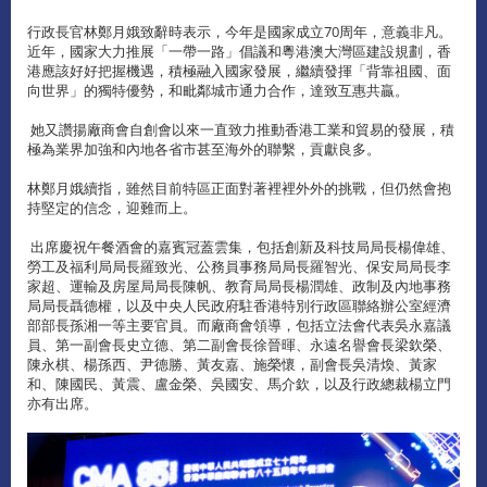
行政長官林鄭月娥致辭時表示，今年是國家成立70周年，意義非凡。
近年，國家大力推展「一帶一路」倡議和粵港澳大灣區建設規劃，香
港應該好好把握機遇，積極融入國家發展，繼續發揮「背靠祖國、面
向世界」的獨特優勢，和毗鄰城市通力合作，達致互惠共贏。
她又讚揚廠商會自創會以來一直致力推動香港工業和貿易的發展，積
極為業界加強和內地各省市甚至海外的聯繫，貢獻良多。
林鄭月娥續指，雖然目前特區正面對著裡裡外外的挑戰，但仍然會抱
持堅定的信念，迎難而上。
出席慶祝午餐酒會的嘉賓冠蓋雲集，包括創新及科技局局長楊偉雄、
勞工及福利局局長羅致光、公務員事務局局長羅智光、保安局局長李
家超、運輸及房屋局局長陳帆、教育局局長楊潤雄、政制及內地事務
局局長聶德權，以及中央人民政府駐香港特別行政區聯絡辦公室經濟
部部長孫湘一等主要官員。而廠商會領導，包括立法會代表吳永嘉議
員、第一副會長史立德、第二副會長徐晉暉、永遠名譽會長梁欽榮、
陳永棋、楊孫西、尹德勝、黃友嘉、施榮懷，副會長吳清煥、黃家
和、陳國民、黃震、盧金榮、吳國安、馬介欽，以及行政總裁楊立門
亦有出席。