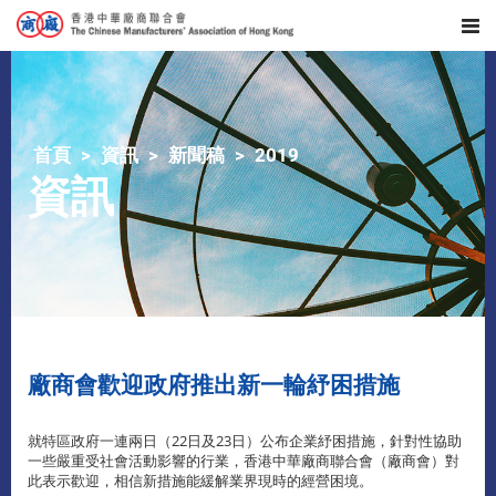
首頁
資訊
新聞稿
2019
資訊
廠商會歡迎政府推出新一輪紓困措施
就特區政府一連兩日（22日及23日）公布企業紓困措施，針對性協助
一些嚴重受社會活動影響的行業，香港中華廠商聯合會（廠商會）對
此表示歡迎，相信新措施能緩解業界現時的經營困境。