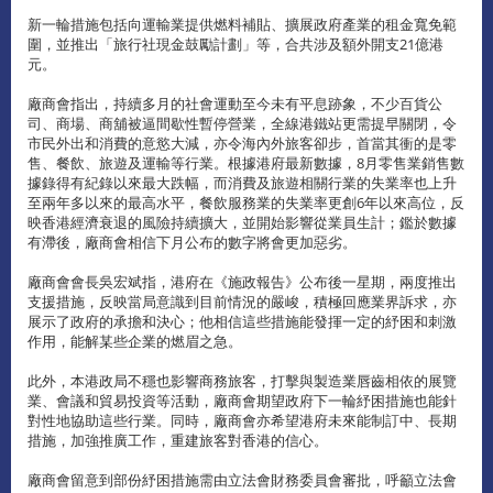
新一輪措施包括向運輸業提供燃料補貼、擴展政府產業的租金寬免範
圍，並推出「旅行社現金鼓勵計劃」等，合共涉及額外開支21億港
元。
廠商會指出，持續多月的社會運動至今未有平息跡象，不少百貨公
司、商場、商舖被逼間歇性暫停營業，全線港鐵站更需提早關閉，令
市民外出和消費的意慾大減，亦令海內外旅客卻步，首當其衝的是零
售、餐飲、旅遊及運輸等行業。根據港府最新數據，8月零售業銷售數
據錄得有紀錄以來最大跌幅，而消費及旅遊相關行業的失業率也上升
至兩年多以來的最高水平，餐飲服務業的失業率更創6年以來高位，反
映香港經濟衰退的風險持續擴大，並開始影響從業員生計；鑑於數據
有滯後，廠商會相信下月公布的數字將會更加惡劣。
廠商會會長吳宏斌指，港府在《施政報告》公布後一星期，兩度推出
支援措施，反映當局意識到目前情況的嚴峻，積極回應業界訴求，亦
展示了政府的承擔和決心；他相信這些措施能發揮一定的紓困和刺激
作用，能解某些企業的燃眉之急。
此外，本港政局不穩也影響商務旅客，打擊與製造業唇齒相依的展覽
業、會議和貿易投資等活動，廠商會期望政府下一輪紓困措施也能針
對性地協助這些行業。同時，廠商會亦希望港府未來能制訂中、長期
措施，加強推廣工作，重建旅客對香港的信心。
廠商會留意到部份紓困措施需由立法會財務委員會審批，呼籲立法會