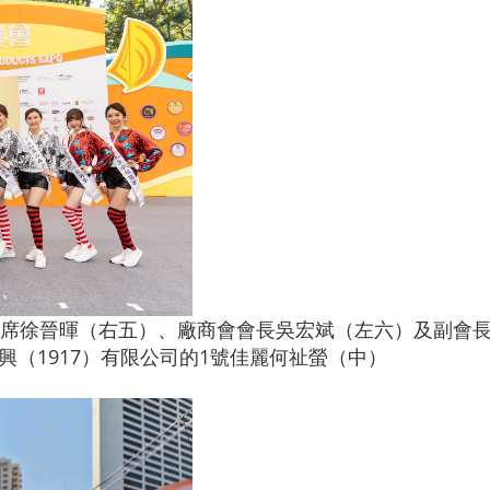
席徐晉暉（右五）、廠商會會長吳宏斌（左六）及副會
興（1917）有限公司的1號佳麗何祉螢（中）