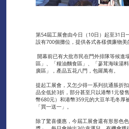
第54屆工展會由今日（10日）起至3
設有700個攤位，提供各式各樣價廉物
開幕前已有大批市民在門外排隊等候進場
區」、「糧油麵食區」、「蔘茸海味湯料
廣區」，產品五花八門，包羅萬有。
提起工展會，又怎少得一系列抗通脹折扣
品全低於3折，部分甚至只以港幣1元發售
幣680元）和港幣359元的大豆羊毛冬
「買一送一」。
除了驚喜優惠，今屆工展會還有形形色色
獎」，每日會抽出3位幸運兒，有機會獲得