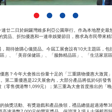
1日一連廿二日於銅鑼灣維多利亞公園舉行。作為本地歷史
美的貨品、折扣優惠和一連串娛樂節目，務求為市民帶來
，期待搶購心儀貨品。今屆工展會設有10大主題區，包
區」、「美容保健區」、「服飾精品區」、「生活家居
優惠？今年大會推出份量十足的「三重購物優惠大激賞」
。第二重優惠是22天展會內，大部分產品將低於6折發售
厚被（零售價港幣1,099元）；第三重為大會首度推出的
的抽獎活動、有獎遊戲和產品換領，禮品總值超過港幣3
高達港幣7,000元的豐富獎品，保證讓入場人士滿載而