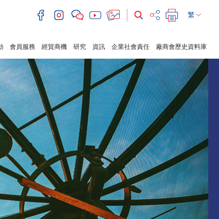
繁
動
會員服務
經貿商機
研究
資訊
企業社會責任
廠商會歷史資料庫