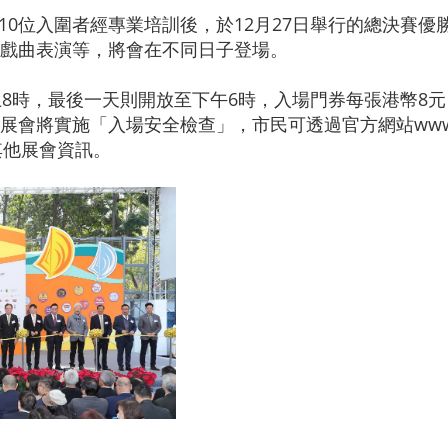
10位入圍者經專業培訓後，於12月27日舉行的總決賽
戲曲表演等，將會在不同日子登場。
8時，最後一天則開放至下午6時，入場門券每張港幣8元
將實施「入場安全檢查」，市民可透過官方網站www.hkbp
情或其他展會資訊。