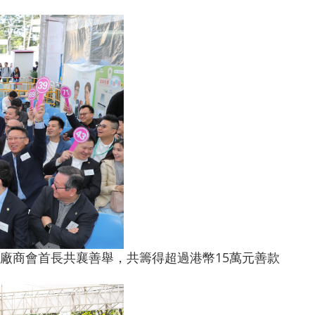
廠商會首長共襄善舉，共籌得超過港幣15萬元善款