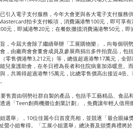
已引入電子支付服務，今年大會更與各大電子支付服務
astercard拍卡支付帳項，消費滿港幣100元，即可
幣200元，即減港幣20元；在餐飲攤擋消費滿港幣50元，即
旨，今屆大會除了繼續舉辦「工展購物樂」，向每個弱勢
會，由廠商會會董會成員及參展商捐出多件拍賣品，包括按
福袋（零售價港幣3,212元）等，總值超過港幣17萬元，
能兒童護助會，在冬日裡為長者和住院病童加添暖意。
，共籌得超過港幣15萬元，比總零售價高出接近4倍。市
。
主要售賣由弱勢社群自製的產品，包括手工藝精品、食品
透過「Teen創商機攤位創業計劃」，免費讓年輕人借用
姐選舉」，10位佳麗今日首度亮相，並競逐「最合眼緣
何祉螢小姐奪得。「工展小姐選舉」總決賽及頒獎典禮將於1