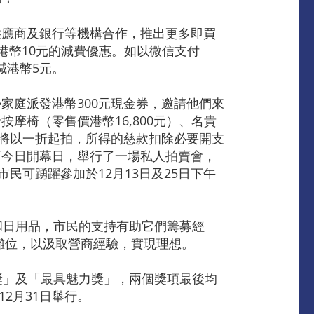
供應商及銀行等機構合作，推出更多即買
享有港幣10元的減費優惠。如以微信支付
減港幣5元。
家庭派發港幣300元現金券，邀請他們來
摩椅（零售價港幣16,800元）、名貴
全部將以一折起拍，所得的慈款扣除必要開支
而今日開幕日，舉行了一場私人拍賣會，
民可踴躍參加於12月13日及25日下午
和日用品，市民的支持有助它們籌募經
攤位，以汲取營商經驗，實現理想。
獎」及「最具魅力獎」，兩個獎項最後均
2月31日舉行。