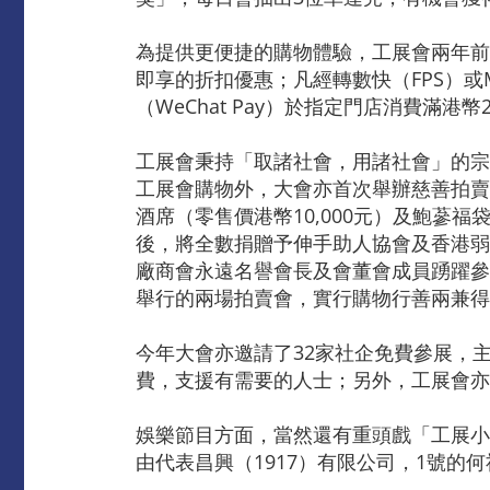
為提供更便捷的購物體驗，工展會兩年前
即享的折扣優惠；凡經轉數快（FPS）或M
（WeChat Pay）於指定門店消費滿港
工展會秉持「取諸社會，用諸社會」的宗
工展會購物外，大會亦首次舉辦慈善拍賣
酒席（零售價港幣10,000元）及鮑蔘
後，將全數捐贈予伸手助人協會及香港弱
廠商會永遠名譽會長及會董會成員踴躍參與
舉行的兩場拍賣會，實行購物行善兩兼得
今年大會亦邀請了32家社企免費參展，
費，支援有需要的人士；另外，工展會亦
娛樂節目方面，當然還有重頭戲「工展小
由代表昌興（1917）有限公司，1號的