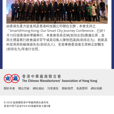
由香港生產力促進局及香港科技園公司聯合主辦，本會支持之
「Smart@Hong Kong: Our Smart City Journey Conference」已於1
月10日假香港科學園舉行。本會會長吳宏斌(前排左四)應邀出席，並
與主禮嘉賓行政會議非官守成員召集人陳智思議員(前排左九)、創新及
科技局局長楊偉雄先生(前排左八)、安老事務委員會主席林正財醫生
(前排右九)等進行合照。
關於本會
職位空缺
網站連結
刊登廣告
聯絡我們
免責聲明
網站地圖
© 2026 版權屬香港中華廠商聯合會所有
香港中環干諾道中64-66號廠商會大廈5樓