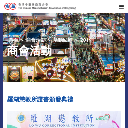
首頁
商會活動
活動回顧
2019
商會活動
羅湖懲教所證書頒發典禮