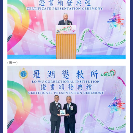
(圖
)
一