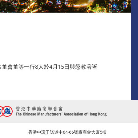
常董會董等一行8人於4月15日與懲教署署
香港中環干諾道中64-66號廠商會大廈5樓