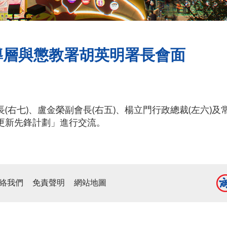
導層與懲教署胡英明署長會面
(右七)、盧金榮副會長(右五)、楊立門行政總裁(左六)及
「更新先鋒計劃」進行交流。
絡我們
免責聲明
網站地圖