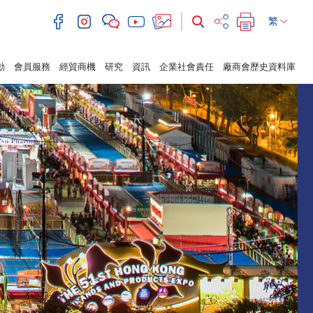
繁
動
會員服務
經貿商機
研究
資訊
企業社會責任
廠商會歷史資料庫