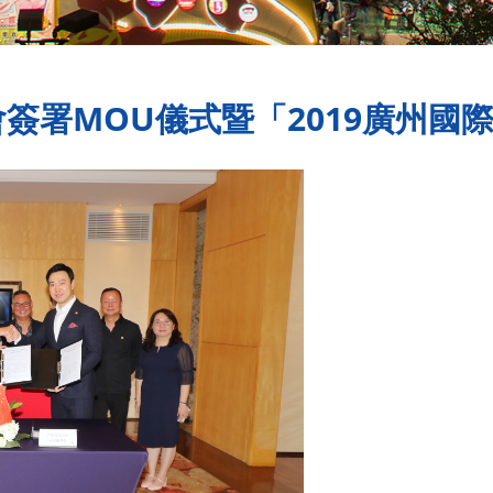
簽署MOU儀式暨「2019廣州國