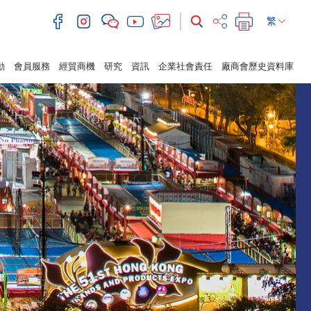
繁
動
會員服務
經貿商機
研究
資訊
企業社會責任
廠商會歷史資料庫