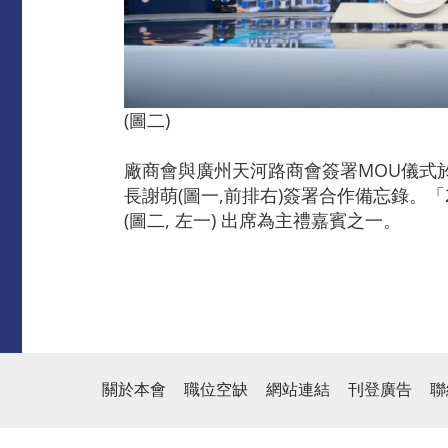
(圖二)
廠商會與廣州天河路商會簽署MOU儀式於
長謝萌(圖一,前排右)簽署合作備忘錄。
(圖二, 左一) 出席為主禮嘉賓之一。
關於本會
職位空缺
網站連結
刊登廣告
聯