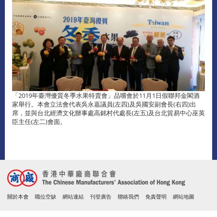
「2019年臺灣優質冬季水果特賣會」品嚐會於11月1日假聯邦金閣酒
家舉行。本會立法會代表吳永嘉議員(左四)及吳國安副會長(右四)出
席，並與台北經濟文化辦事處高銘村代處長(左五)及台北貿易中心巫英
臣主任(左二)會面。
關於本會
職位空缺
網站連結
刊登廣告
聯絡我們
免責聲明
網站地圖