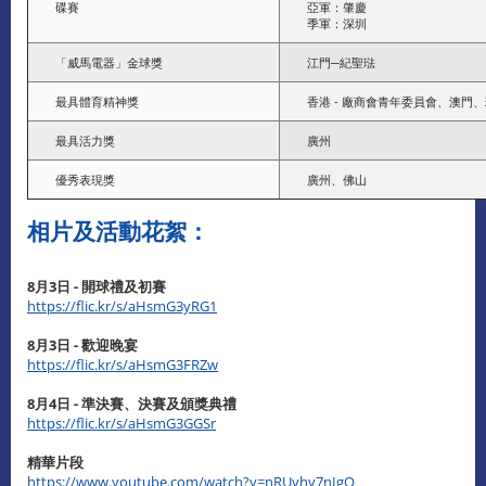
碟賽
亞軍：肇慶
季軍：深圳
「威馬電器」金球獎
江門─紀聖琺
最具體育精神獎
香港 - 廠商會青年委員會、澳門
最具活力獎
廣州
優秀表現獎
廣州、佛山
相片及活動花絮：
8月3日 - 開球禮及初賽
https://flic.kr/s/aHsmG3yRG1
8月3日 - 歡迎晚宴
https://flic.kr/s/aHsmG3FRZw
8月4日 - 準決賽、決賽及頒獎典禮
https://flic.kr/s/aHsmG3GGSr
精華片段
https://www.youtube.com/watch?v=nRUyhy7nIgQ