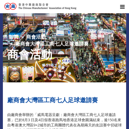
首頁
商會活動
廠商會大灣區工商七人足球邀請賽
商會活動
廠商會大灣區工商七人足球邀請賽
由廠商會舉辦的「威馬電器呈獻：廠商會大灣區工商七人足球邀請
賽」已於8月3 日及4日假香港跑馬地香港足球會圓滿結束，逾150名來
自粵港澳大灣區9+2城市的工商團體代表在為期兩天的友誼賽中切磋球