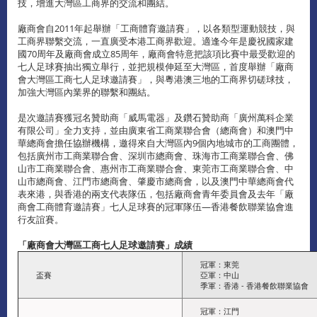
技，增進大灣區工商界的交流和團結。
廠商會自2011年起舉辦「工商體育邀請賽」，以各類型運動競技，與
工商界聯繫交流，一直廣受本港工商界歡迎。適逢今年是慶祝國家建
國70周年及廠商會成立85周年，廠商會特意把該項比賽中最受歡迎的
七人足球賽抽出獨立舉行，並把規模伸延至大灣區，首度舉辦「廠商
會大灣區工商七人足球邀請賽」，與粵港澳三地的工商界切磋球技，
加強大灣區內業界的聯繫和團結。
是次邀請賽獲冠名贊助商「威馬電器」及鑽石贊助商「廣州萬科企業
有限公司」全力支持，並由廣東省工商業聯合會（總商會）和澳門中
華總商會擔任協辦機構，邀得來自大灣區內9個內地城市的工商團體，
包括廣州市工商業聯合會、深圳市總商會、珠海市工商業聯合會、佛
山市工商業聯合會、惠州市工商業聯合會、東莞市工商業聯合會、中
山市總商會、江門市總商會、肇慶市總商會，以及澳門中華總商會代
表來港，與香港的兩支代表隊伍，包括廠商會青年委員會及去年「廠
商會工商體育邀請賽」七人足球賽的冠軍隊伍—香港餐飲聯業協會進
行友誼賽。
「廠商會大灣區工商七人足球邀請賽」成績
冠軍：東莞
盃賽
亞軍：中山
季軍：香港 - 香港餐飲聯業協會
冠軍：江門