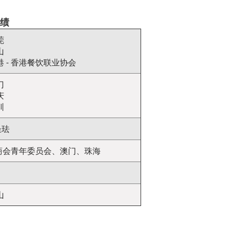
绩
莞
山
 - 香港餐饮联业协会
门
庆
圳
圣珐
厂商会青年委员会、澳门、珠海
山