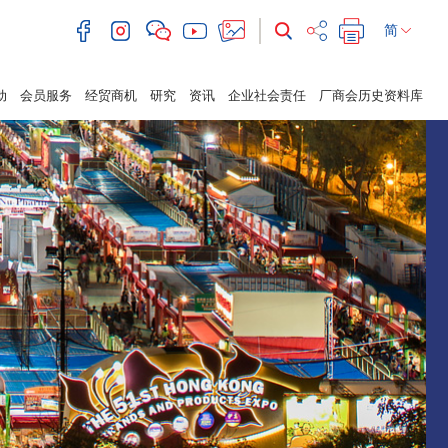
简
动
会员服务
经贸商机
研究
资讯
企业社会责任
厂商会历史资料库