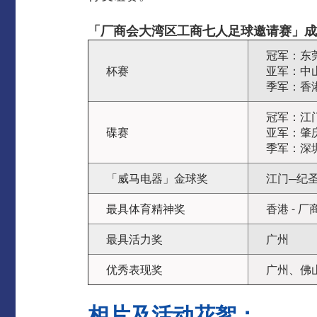
「厂商会大湾区工商七人足球邀请赛」成
冠军：东
杯赛
亚军：中
季军：香港
冠军：江
碟赛
亚军：肇
季军：深
「威马电器」金球奖
江门─纪
最具体育精神奖
香港 - 
最具活力奖
广州
优秀表现奖
广州、佛
相片及活动花絮：