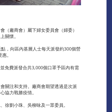
合會（廠商會）屬下婦女委員會（婦委）
送上關懷。
點，向區內基層人士每天派發約300個營
受惠。
免費派發合共3,000個口罩予區內有需
社會關注和支持。廠商會期望透過是次派
齊心協力戰勝疫情。
艷、徐劉小珠、吳柳咏及一眾委員。