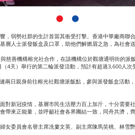
響，弱勢社群的生計首當其衝受打擊。香港中華廠商聯
基層人士派發飯盒及口罩，助他們解燃眉之急，為社會
會與慈善機構榕光社合作，在該機構位於觀塘通明街的派飯
日（4天）舉行的第二輪派發活動，預計有超過3,600人次
連兩日親身前往榕光社觀塘派飯點，參與派發飯盒活動，並
面對新冠疫情，基層市民生活壓力百上加斤，十分需要
會帶來正能量，並呼籲社會各界團結一致，同舟共濟，
婦女委員會名譽主席冼婁文英、副主席陳馬笑桃、林雪