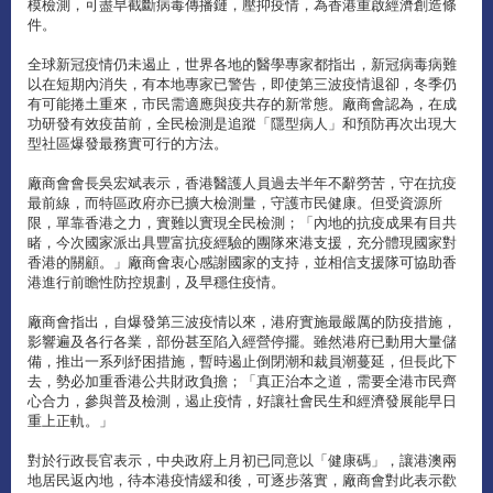
模檢測，可盡早截斷病毒傳播鏈，壓抑疫情，為香港重啟經濟創造條
件。
全球新冠疫情仍未遏止，世界各地的醫學專家都指出，新冠病毒病難
以在短期內消失，有本地專家已警告，即使第三波疫情退卻，冬季仍
有可能捲土重來，市民需適應與疫共存的新常態。廠商會認為，在成
功研發有效疫苗前，全民檢測是追蹤「隱型病人」和預防再次出現大
型社區爆發最務實可行的方法。
廠商會會長吳宏斌表示，香港醫護人員過去半年不辭勞苦，守在抗疫
最前線，而特區政府亦已擴大檢測量，守護市民健康。但受資源所
限，單靠香港之力，實難以實現全民檢測；「內地的抗疫成果有目共
睹，今次國家派出具豐富抗疫經驗的團隊來港支援，充分體現國家對
香港的關顧。」廠商會衷心感謝國家的支持，並相信支援隊可協助香
港進行前瞻性防控規劃，及早穩住疫情。
廠商會指出，自爆發第三波疫情以來，港府實施最嚴厲的防疫措施，
影響遍及各行各業，部份甚至陷入經營停擺。雖然港府已動用大量儲
備，推出一系列紓困措施，暫時遏止倒閉潮和裁員潮蔓延，但長此下
去，勢必加重香港公共財政負擔；「真正治本之道，需要全港市民齊
心合力，參與普及檢測，遏止疫情，好讓社會民生和經濟發展能早日
重上正軌。」
對於行政長官表示，中央政府上月初已同意以「健康碼」，讓港澳兩
地居民返內地，待本港疫情緩和後，可逐步落實，廠商會對此表示歡