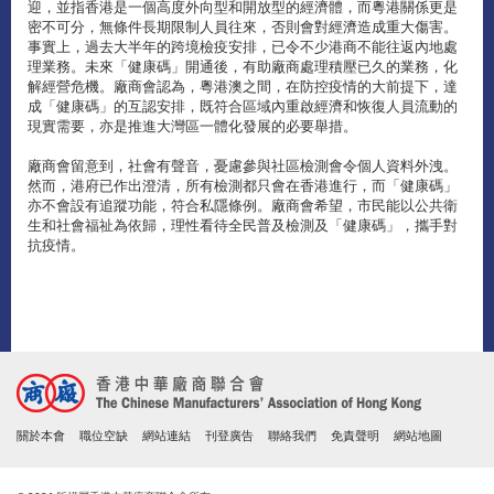
迎，並指香港是一個高度外向型和開放型的經濟體，而粵港關係更是
密不可分，無條件長期限制人員往來，否則會對經濟造成重大傷害。
事實上，過去大半年的跨境檢疫安排，已令不少港商不能往返內地處
理業務。未來「健康碼」開通後，有助廠商處理積壓已久的業務，化
解經營危機。廠商會認為，粵港澳之間，在防控疫情的大前提下，達
成「健康碼」的互認安排，既符合區域內重啟經濟和恢復人員流動的
現實需要，亦是推進大灣區一體化發展的必要舉措。
廠商會留意到，社會有聲音，憂慮參與社區檢測會令個人資料外洩。
然而，港府已作出澄清，所有檢測都只會在香港進行，而「健康碼」
亦不會設有追蹤功能，符合私隱條例。廠商會希望，市民能以公共衛
生和社會福祉為依歸，理性看待全民普及檢測及「健康碼」，攜手對
抗疫情。
關於本會
職位空缺
網站連結
刊登廣告
聯絡我們
免責聲明
網站地圖