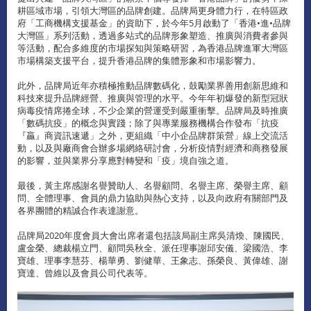
耕區域市場，引領大灣區的品牌創建。品牌局更身體力行，在特區政
府「工商機構支援基金」的資助下，於今年5月啟動了「香港•進•品牌
大灣區」系列活動，透過多站式的品牌形象塑造、推廣與消費者參與
等活動，配合多維度的市場探知與策略研習，為香港品牌進軍大灣區
市場構築支援平台，提升香港品牌的集體形象和市場影響力。
此外，品牌局近年亦積極推動品牌數碼化，鼓勵業界善用創新思維和
科技來提升品牌經營、推廣與管理的水平。今年年初爆發的新型冠狀
病毒疫情席捲全球，不少企業的營運受到嚴重衝擊。品牌局及時推廣
「數碼抗疫」的概念與實踐；除了與專業服務機構合作發布「抗疫
『贏』商資訊速遞」之外，更組織「中小企品牌群策營」線上交流活
動，以及與廠商會合辦多場網絡研討會，分析疫情對經濟和商務發展
的影響，並與業界分享應對轉變和「疫」境自強之道。
最後，黃主席感謝名譽贊助人、名譽顧問、名譽主席、榮譽主席、顧
問、全體理事、會員的鼎力協助與熱心支持，以及向政府有關部門及
各界團體的精誠合作表達謝意。
品牌局2020年度會員大會出席者還包括該局副主席吳清煥、陳國民、
盧金榮、總裁楊立門、顧問吳秋全、派任理事謝邱安儀、梁國浩、李
寶雄、理事李慧芬、楊華勇、劉健華、王象志、孫榮良、黃偉雄、謝
寶達、曾維以及會員公司代表等。