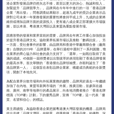
港企業對發展品牌仍然矢志不移，甚至以更大的決心、熱誠和投入，
加緊提升「品牌競爭力」。品牌局在今年年中進行的一項「香港品牌
企業『再出發』」問卷調查結果顯示，超過九成半的受訪企業表示品
牌對公司未來一年業務發展的重要性將會持平或上升，九成的企業將
維持或增加品牌方面的資源投入；更有逾八成企業正部署擴大市場版
圖，並以本港、粵港澳大灣區以及東盟為重點發展市場。
因應形勢的發展和業界當前的需要，品牌局去年將工作重心加強投放
於提升香港品牌文化、協助業界拓展市場以及推動「數碼抗疫」。另
一方面，受社會事件的影響，由品牌局和香港中華廠商聯合會（廠商
會）合辦的2019年「品牌選舉」在舉行過程中遇到了一系列困難，惟
在業界的齊心協力和社會的鼎力支持下，「選舉」一如既往取得了美
滿的成績。45個新一屆得獎者以出類拔萃的表現彰顯了香港品牌發展
的最高水準。首次舉辦的「香港傑出品牌領袖獎」亦順利誕生了「香
港品牌第一人」；這個旨在表彰品牌企業家、構建成功典範的全新獎
項，開創了本地先河。
為配合業界分散市場和向外拓展業務的趨勢，品牌局於過去一年繼續
加強了在內地、東盟等新興市場的「外展」推廣活動，並參與在越
南、廣州、南寧等地舉行的產品展示，向各地消費者推介「香港名牌
標識（TOP嘜）計劃」下的優秀品牌，宣傳「TOP嘜」這一代表「優
質、名望和信心」的標誌。
黃主席續指，為協助香港企業把握粵港澳大灣區發展的機遇，品牌局
提出共建「品牌大灣區」的願景，倡導發揮「香港品牌」的優勢，深