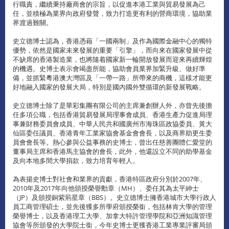
行職責，繼續秉持廠商會的宗旨，以促進本港工業與貿易發展為己
任，並積極為業界向政府發聲，致力打造更有利的營商環境，協助業
界渡過難關。
史立德博士認為，香港憑藉「一國兩制」及作為國際金融中心的獨特
優勢，依然是國家未來發展的重要「引擎」，而向來在國家發展中從
不缺席的香港製造業，也將隨着國家新一輪開放發展而迎來再續輝煌
的機遇。史博士表示會竭盡所能，協助會員業界加緊升級、做好準
備，並抓緊粵港澳大灣區及「一帶一路」所帶來的商機，這樣才能更
好地融入國家的發展大局，特別是國內國外雙循環的新發展戰略。
史立德博士除了是華彩集團有限公司的主席兼創辦人外，亦曾先後擔
任多項公職，包括香港貿易發展局理事會成員、香港生產力促進局理
事兼財務委員會成員、中華人民共和國廣州市海珠區政協委員、黃大
仙區委任議員、香港青年工業家協會基金會會長，以及商界助更生委
員會會長等。熱心參與公益事務的史博士，曾出任慈善團體仁愛堂的
董事局主席和香港馬主協會的會長，此外，他還設立不同的助學基金
及向本地多間大學捐款，致力培育年輕人。
為表揚史博士對社會和業界的貢獻，香港特區政府分別於2007年、
2010年及2017年向他頒授榮譽勳章（MH）、委任其為太平紳士
（JP）及頒授銅紫荊星章（BBS）。史立德博士擁香港城市大學行政人
員工商管理碩士，並先後獲多所學府頒授榮銜，包括林肯大學的管理
榮譽博士，以及香港理工大學、加拿大特許管理學院和亞洲知識管理
協會等所頒發的大學院士銜，今年史博士更獲香港工業專業評審局頒