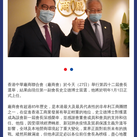
香港中華廠商聯合會（廠商會）於今天（27日）舉行第四十二屆會長
選舉，結果由現任第一副會長史立德博士當選，他將於明年1月1日正
式上任。
廠商會有超過85年歷史，是本港最大及最具代表性的非牟利工商團體
之一，在促進香港工商業發展有舉足輕重的地位，史立德博士對獲選
成為該會新一屆會長深感榮幸，並感謝會董會成員和會員的支持和信
任。他指，因受環球經濟轉差、新冠肺炎疫情及貿易保護主義升溫等
影響，全球及本地營商環境起了重大變化，業界正面對前所未有的挑
戰。縱然荊棘滿途，但他承諾定必以各位前任會長為榜樣，盡心地覆