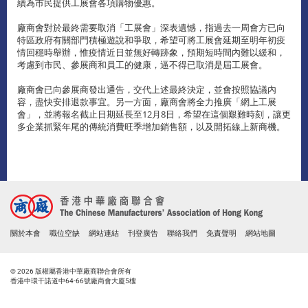
續為市民提供工展會各項購物優惠。
廠商會對於最終需要取消「工展會」深表遺憾，指過去一周會方已向
特區政府有關部門積極遊說和爭取，希望可將工展會延期至明年初疫
情回穩時舉辦，惟疫情近日並無好轉跡象，預期短時間內難以緩和，
考慮到市民、參展商和員工的健康，逼不得已取消是屆工展會。
廠商會已向參展商發出通告，交代上述最終決定，並會按照協議內
容，盡快安排退款事宜。另一方面，廠商會將全力推廣「網上工展
會」，並將報名截止日期延長至12月8日，希望在這個艱難時刻，讓更
多企業抓緊年尾的傳統消費旺季增加銷售額，以及開拓線上新商機。
關於本會
職位空缺
網站連結
刊登廣告
聯絡我們
免責聲明
網站地圖
© 2026 版權屬香港中華廠商聯合會所有
香港中環干諾道中64-66號廠商會大廈5樓