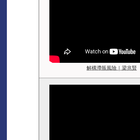
解構滯脹風險 | 梁兆賢