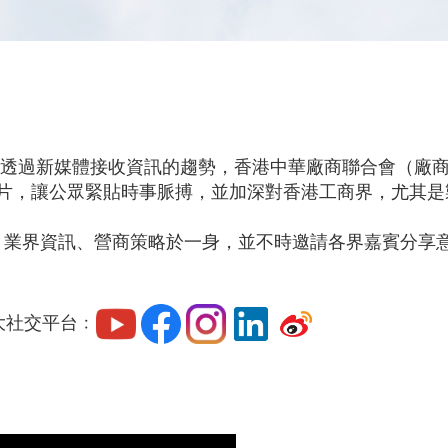
透過新媒體接收資訊的趨勢，香港中華廠商聯合會（廠商會）
目和影片，讓公眾緊貼時事脈搏，並加深對香港工商界，尤其
熱話、業界資訊、營商策略於一身，並不時邀請各界嘉賓分享意見
 各大社交平台﹕