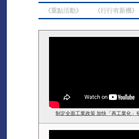
《重點活動》
《行行有新機》
制定全面工業政策 加快「再工業化」發