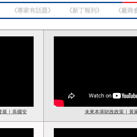
《專家有話題》
《新丁報到》
《廠商
展 | 吳國安
未來本港財政政策 | 黃