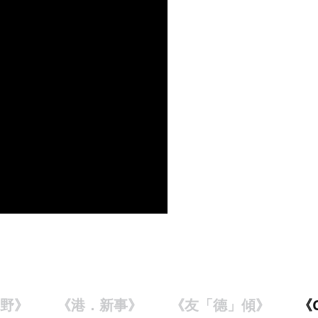
野》
《港．新事》
《友「德」傾》
《