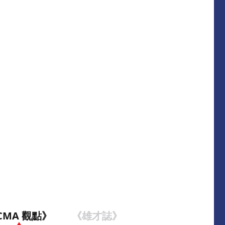
CMA 觀點》
《雄才誌》