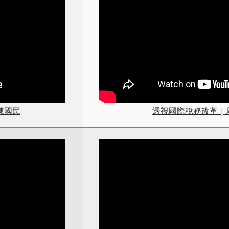
陳國民
透視國際稅務改革 |