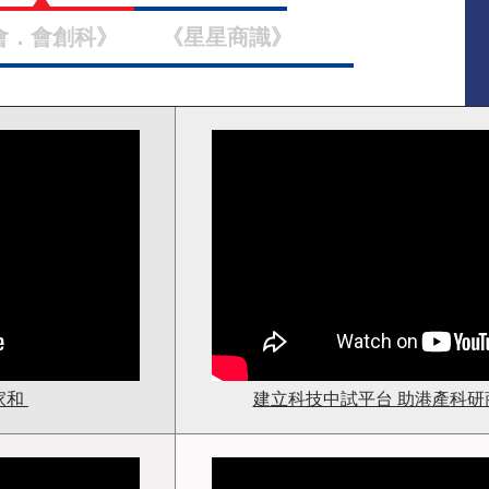
會．會創科》
《星星商識》
家和
建立科技中試平台 助港產科研商