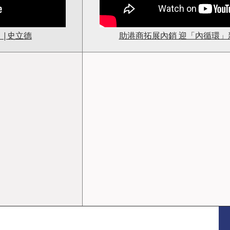
 |史立德
助港商拓展內銷 迎「內循環」新