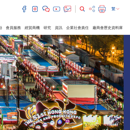
繁
動
會員服務
經貿商機
研究
資訊
企業社會責任
廠商會歷史資料庫