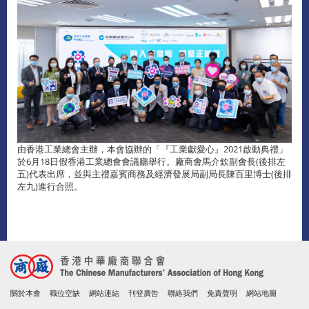
由香港工業總會主辦，本會協辦的「『工業獻愛心』2021啟動典禮」
於6月18日假香港工業總會會議廳舉行。廠商會馬介欽副會長(後排左
五)代表出席，並與主禮嘉賓商務及經濟發展局副局長陳百里博士(後排
左九)進行合照。
關於本會
職位空缺
網站連結
刊登廣告
聯絡我們
免責聲明
網站地圖