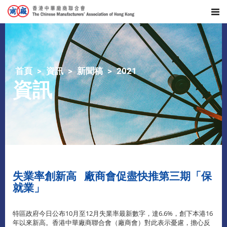
首頁
資訊
新聞稿
2021
資訊
失業率創新高 廠商會促盡快推第三期「保
就業」
特區政府今日公布10月至12月失業率最新數字，達6.6%，創下本港16
年以來新高。香港中華廠商聯合會（廠商會）對此表示憂慮，擔心反