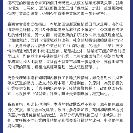
覆不定的疫情會令未來兩個月出現更大規模的結業潮和裁員潮，就業
市場進一步惡化，促請政府推出第三期「保就業」計劃，並讓風險較
低的行業局部復業，否則今年首季失業率將進一步升破7%。
廠商會會長史立德指出，本地第四波新冠疫情近日再次反彈，海外疫
情亦未見好轉，內部及外圍環境充斥着諸多不確定性，令本港經濟復
甦的條件轉差。另一方面，特區政府的多項財政扶持措施及現金補貼
已相繼完結，面對市場環境並無改善、社交距離措施繼續延長的情況
下，史會長形容，許多企業已到了「山窮水盡」的地步：「第四波疫
情持續近3個月仍未有消退迹象，是預期之外，結業潮可能於新春前提
早出現，即使並非直接受衝擊的行業，也可能會因前景不明朗而加快
業務重組和人手調整，這除會令就業市場進一步惡化外，亦會阻礙市
民消費的回暖，變相拖累經濟復甦，造成惡性循環。」
史會長理解本港在短時間內推行了多輪抗疫措施，難免會對公共財政
帶來沉重的壓力，故支持政府本著「應使則使」的原則，為受影響的
行業提供支援；「應使的始終要使，疫情影響拉長了，政府應因時制
宜，再度推出『保就業』計劃，阻止失業潮爆發，穩定民心。」
廠商會指，相比其他地區，本港的財政狀况並不算差，應有條件繼續
提供支援。廠商會再次建議，政府可參考新加坡、英國和瑞典等地提
供至少9個月僱傭補貼的做法，為部分行業實施第三期「保就業」計
劃，並根據不同行業的具體情況和需要釐訂補貼的比例、申請條件和
資助期限。