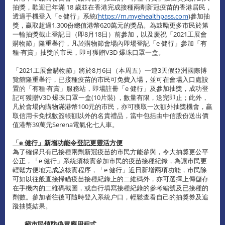
抽獎，歡迎已年滿 18 歲並在香港完成接種兩劑新冠疫苗的香港居民，
透過手機登入「e 健行」系統(
https://m.myehealthpass.com
)參加抽
獎，贏取超過1,300份總值港幣620萬元的獎品。為鼓勵更多市民於第
一輪抽獎截止登記日（即8月18日）前參加，以及慶祝「2021工展會
購物節」隆重舉行，凡於購物節會場內即場登記「e 健行」參加「有
種‧有賞」抽獎的市民，即可獲贈V3D 爆珠口罩一盒。
「2021工展會購物節」將於8月6日（本周五）一連3天假亞洲國際博
覽館隆重舉行，已接種疫苗的市民可免費入場，並可在會場入口處設
置的「有種‧有賞」服務站，即場註冊「e 健行」及參加抽獎，成功登
記可獲贈V3D 爆珠口罩一盒(10片裝) ，數量有限，送完即止；此外，
凡於會場內購物滿港幣100元的市民，亦可獲取一次額外抽獎機會，贏
取信用卡免找數簽帳額以外的名貴禮品，當中包括由中信股份送出價
值港幣39萬元Serena電氣化七人車。
「
e
健行」新增功能令登記更靈活方便
為了確保只有已接種兩劑新冠疫苗的市民方能參與，令大抽獎更公平
公正，「e 健行」系統須核實參加市民的疫苗接種紀錄，為讓市民更
輕鬆方便地完成該核實程序，「e 健行」近日新增兩項功能，市民除
可如以往般直接掃瞄疫苗接種紀錄上的二維碼外，亦可選擇上傳儲存
在手機內的二維碼截圖，或自行填寫接種紀錄的參考編號及已接種的
劑數。參加者往後可隨時登入系統户口，輕鬆查看自己的抽獎券及追
蹤抽獎結果。
籲市民慎防偽冒應用程式