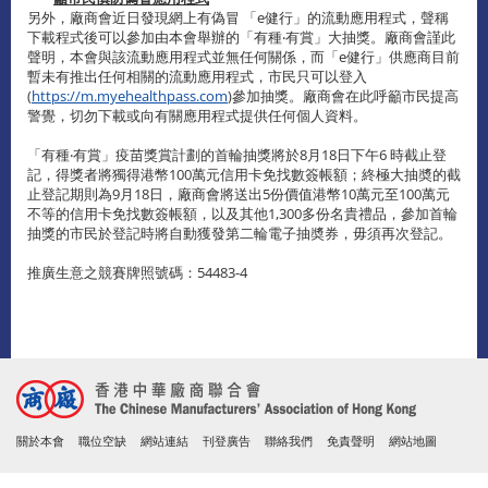
另外，廠商會近日發現網上有偽冒 「e健行」的流動應用程式，聲稱
下載程式後可以參加由本會舉辦的「有種‧有賞」大抽獎。廠商會謹此
聲明，本會與該流動應用程式並無任何關係，而「e健行」供應商目前
暫未有推出任何相關的流動應用程式，市民只可以登入
(
https://m.myehealthpass.com
)參加抽獎。廠商會在此呼籲市民提高
警覺，切勿下載或向有關應用程式提供任何個人資料。
「有種‧有賞」疫苗獎賞計劃的首輪抽獎將於8月18日下午6 時截止登
記，得獎者將獨得港幣100萬元信用卡免找數簽帳額；終極大抽奬的截
止登記期則為9月18日，廠商會將送出5份價值港幣10萬元至100萬元
不等的信用卡免找數簽帳額，以及其他1,300多份名貴禮品，參加首輪
抽獎的市民於登記時將自動獲發第二輪電子抽奬券，毋須再次登記。
推廣生意之競賽牌照號碼：54483-4
關於本會
職位空缺
網站連結
刊登廣告
聯絡我們
免責聲明
網站地圖