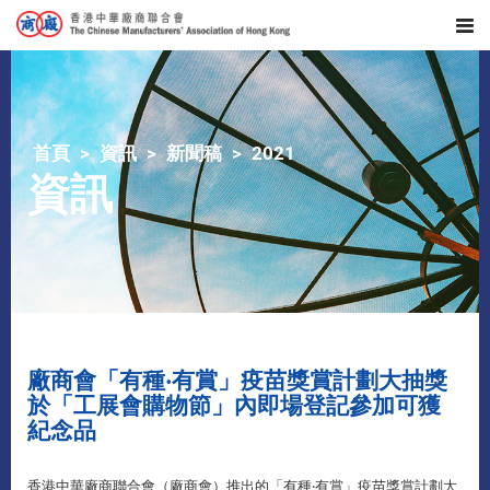
首頁
資訊
新聞稿
2021
資訊
廠商會「有種‧有賞」疫苗獎賞計劃大抽獎
於「工展會購物節」內即場登記參加可獲
紀念品
香港中華廠商聯合會（廠商會）推出的「有種‧有賞」疫苗獎賞計劃大