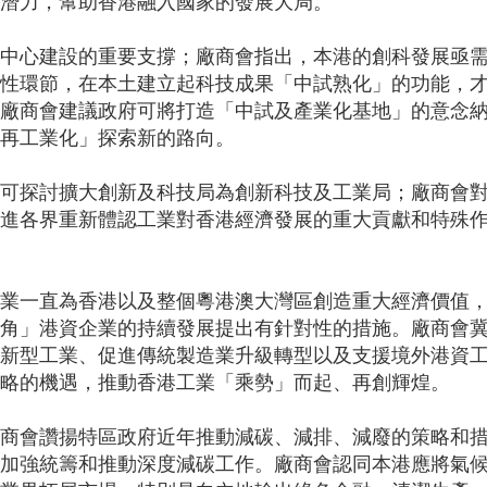
潛力，幫助香港融入國家的發展大局。
中心建設的重要支撐；廠商會指出，本港的創科發展亟
性環節，在本土建立起科技成果「中試熟化」的功能，
廠商會建議政府可將打造「中試及產業化基地」的意念
再工業化」探索新的路向。
可探討擴大創新及科技局為創新科技及工業局；廠商會
進各界重新體認工業對香港經濟發展的重大貢獻和特殊
業一直為香港以及整個粵港澳大灣區創造重大經濟價值
角」港資企業的持續發展提出有針對性的措施。廠商會
新型工業、促進傳統製造業升級轉型以及支援境外港資
略的機遇，推動香港工業「乘勢」而起、再創輝煌。
商會讚揚特區政府近年推動減碳、減排、減廢的策略和
加強統籌和推動深度減碳工作。廠商會認同本港應將氣