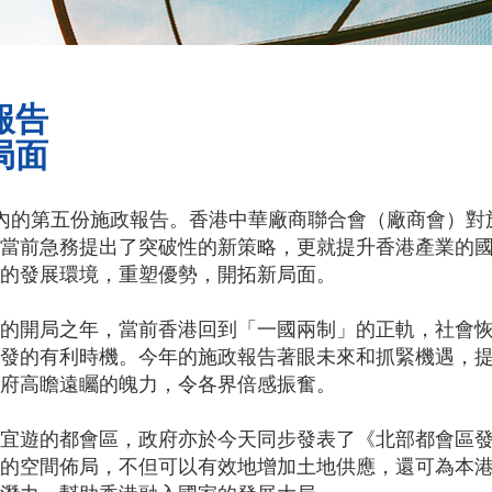
報告
局面
內的第五份施政報告。香港中華廠商聯合會（廠商會）對
當前急務提出了突破性的新策略，更就提升香港產業的
的發展環境，重塑優勢，開拓新局面。
的開局之年，當前香港回到「一國兩制」的正軌，社會
發的有利時機。今年的施政報告著眼未來和抓緊機遇，
府高瞻遠矚的魄力，令各界倍感振奮。
宜遊的都會區，政府亦於今天同步發表了《北部都會區
的空間佈局，不但可以有效地增加土地供應，還可為本