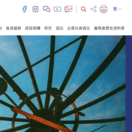
繁
動
會員服務
經貿商機
研究
資訊
企業社會責任
廠商會歷史資料庫