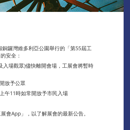
假銅鑼灣維多利亞公園舉行的「第55屆工
商的安全：
及入場觀眾)儘快離開會場，工展會將暫時
新開放予公眾
上午11時如常開放予市民入場
展會App」，以了解展會的最新公告。