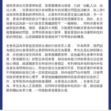
雖然香港自完善選舉制度、落實愛國者治港後，已經「由亂入治、由
治入興」，但香港仍有許多積壓多年的深層次問題急須解決，加上第5
波疫情再度重創經濟和民生，企業和市民亟需支援以解其困；另一方
面，香港亦要慎防政治干擾左右發展甚至危害國家安全，因此，史立
德會長認為新一任行政長官應繼續堅守「一國兩制」，同時亦要有突
破框架的勇氣、擔當、底氣和大局觀，方能應對和解決香港內外種種
複雜嚴峻的問題，並帶領香港進行變革，重新鞏固好各項優勢和找到
新的增長點，以把握國家新發展格局下所帶來的新機遇。
史會長認為李家超是相當合適的行政長官人選，「作為商界，我們認
為穩定的社會環境對企業營商和投資至為重要。李先生是紀律部隊出
身，亦曾擔任保安局局長，能掌握國際形勢，從他處理社會事件和落
實《香港國安法》的堅定表現來看，相信他有能力捍衛香港法治這個
核心價值，維護國家安全和保持社會穩定，有利增強本地和海內外投
資者在港營商的信心；而他亦曾出任政務司司長，對政府運作和香港
不同範疇的政策已有一定程度的認識，與內地部門合作無間，日後帶
領政府將會更得心應手，希望他能繼續推動特區政府做好抗疫的工
作，並爭取與內地盡快恢復通關，令香港走出困局。」史會長又認
為，李先生為人正直硬朗，但同時亦有開放和包容的一面，相信能凝
聚和團結各界力量，一同推動香港重新出發。