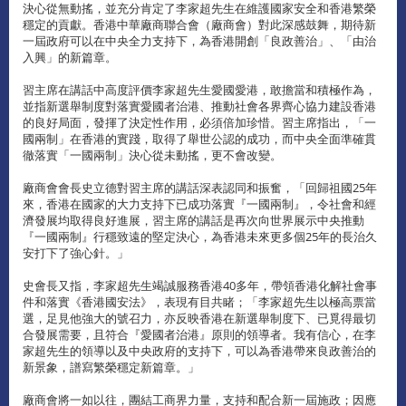
決心從無動搖，並充分肯定了李家超先生在維護國家安全和香港繁榮
穩定的貢獻。香港中華廠商聯合會（廠商會）對此深感鼓舞，期待新
一屆政府可以在中央全力支持下，為香港開創「良政善治」、「由治
入興」的新篇章。
習主席在講話中高度評價李家超先生愛國愛港，敢擔當和積極作為，
並指新選舉制度對落實愛國者治港、推動社會各界齊心協力建設香港
的良好局面，發揮了決定性作用，必須倍加珍惜。習主席指出，「一
國兩制」在香港的實踐，取得了舉世公認的成功，而中央全面準確貫
徹落實「一國兩制」決心從未動搖，更不會改變。
廠商會會長史立德對習主席的講話深表認同和振奮，「回歸祖國25年
來，香港在國家的大力支持下已成功落實『一國兩制』，令社會和經
濟發展均取得良好進展，習主席的講話是再次向世界展示中央推動
『一國兩制』行穩致遠的堅定決心，為香港未來更多個25年的長治久
安打下了強心針。」
史會長又指，李家超先生竭誠服務香港40多年，帶領香港化解社會事
件和落實《香港國安法》，表現有目共睹；「李家超先生以極高票當
選，足見他強大的號召力，亦反映香港在新選舉制度下、已覓得最切
合發展需要，且符合『愛國者治港』原則的領導者。我有信心，在李
家超先生的領導以及中央政府的支持下，可以為香港帶來良政善治的
新景象，譜寫繁榮穩定新篇章。」
廠商會將一如以往，團結工商界力量，支持和配合新一屆施政；因應