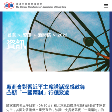
首頁
資訊
新聞稿
2022
資訊
廠商會對習近平主席講話深感鼓舞
凸顯「一國兩制」行穩致遠
國家主席習近平日前（5月30日）在北京親自接見候任行政長官李家超
先生，其間對香港做出重要宣示，強調中央貫徹落實「一國兩制」的