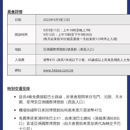
展會詳情
日期
2022年9月9至12日
9月9至11日：上午10時至晚上7時
開放時間
9月12日：上午10時至下午5時30分
(每天結束前30分鐘及最後一天結束前1小時停止入場)
地點
亞洲國際博覽館2號展館（東面入口）
入場費
港幣$10 (身高1米或以下小童、65歲或以上長者及殘疾人士免
網站
www.hkbpe.com.hk
特別交通安排
提供4條免費接駁巴士路線，於展會期間來往屯門、元朗、天水
圍、荃灣至亞洲國際博覽館（西面入口）
機場快綫即日來回博覽館站特惠車票只需港幣47元
免費乘搭東涌特快巴士X1，由東涌巴士總站（港鐵東涌站B出
口）直達亞洲國際博覽館（由大會贊助車票並將代為轉交予巴
士公司）