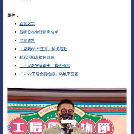
附件：
嘉賓名單
新聞發布會贊助商名單
展覽資料
「廠商88!幸運賞」抽獎活動
精彩活動及攤位遊戲
「工展激安購優惠」購物優惠
「2022工展會購物節」場地平面圖