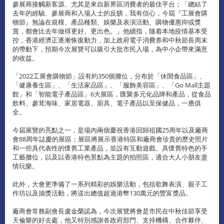
參展商接觸新客源、尤其是來自新界區消費者的最佳平台；「總結了
去年的經驗、參展商和入場人士的反饋，我有信心，今屆『工展會購
物節』無論在規模、產品種類、娛樂及表演活動、購物優惠抑或獎
賞，都會比去年做得更好、更出色。」他續指，隨着本地疫情基本受
控，香港經濟正逐漸恢復動力，加上政府電子消費券和中秋節長周末
的帶動下，預期今次展覽可以吸引大批市民入場，為中小企帶來滿意
的收益。
「2022工展會購物節」設有約350個攤位，分布於「休閒食品區」、
「健康養生區」、「生活家品區」、「服飾美容區」、「Go Mall主題
館」和「智能電子產品區」6大展區，匯聚多元化品牌和產品，從食品
飲料、參茸海味、家居電器、廚具、電子產品以至保健品，一應俱
全。
今屆展覽的亮點之一，是場內兩個慶祝香港回歸祖國25周年以及廠商
會88周年誌慶的展區；展區將展示香港特區和廠商會珍貴的歷史照片
和一些具代表性的懷舊工業產品，並設有互動遊戲、具懷舊特色的手
工藝攤位，以及以香港特色景點為主題的拍照區，適合大人小朋友盡
情玩樂。
此外，大會更準備了一系列精彩的娛樂活動，包括歌舞表演、親子工
作坊以及抽獎活動，將送出總值超過港幣130萬元的豐富獎品。
廠商會常務副會長盧金榮認為，今次展覽將會是市民在中秋佳節享受
天倫樂的好去處，他又特別感謝各政府部門、支持機構、合作夥伴、