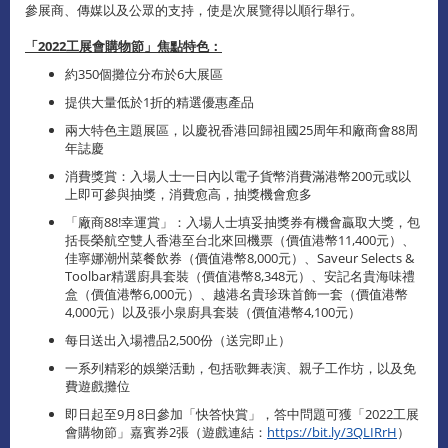
參展商、傳媒以及公眾的支持，使是次展覽得以順行舉行。
「
2022
工展會購物節」焦點特色：
約350個攤位分布於6大展區
提供大量低於1折的精選優惠產品
兩大特色主題展區，以慶祝香港回歸祖國25周年和廠商會88周
年誌慶
消費獎賞：入場人士一日內以電子貨幣消費滿港幣200元或以
上即可參與抽獎，消費愈高，抽獎機會愈多
「廠商88!幸運賞」：入場人士填妥抽獎券有機會贏取大獎，包
括長榮航空雙人香港至台北來回機票（價值港幣11,400元）、
佳寧娜潮州菜餐飲券（價值港幣8,000元）、Saveur Selects &
Toolbar精選廚具套裝（價值港幣8,348元）、安記名貴海味禮
盒（價值港幣6,000元）、越港名貴珍珠首飾一套（價值港幣
4,000元）以及張小泉廚具套裝（價值港幣4,100元）
每日送出入場禮品2,500份（送完即止）
一系列精彩的娛樂活動，包括歌舞表演、親子工作坊，以及免
費遊戲攤位
即日起至9月8日參加「快答快賞」，答中問題可獲「2022工展
會購物節」嘉賓券2張（遊戲連結：
https://bit.ly/3QLIRrH
）